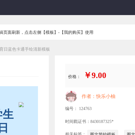
编辑页面刷新，点击左侧【模板】-【我的购买】使用
育日蓝色卡通手绘清新模板
￥9.00
价格：
作者：快乐小柚
编号： 124763
学生
时间戳证书：8430187325*
日
相关标签：
图文简约模板
图