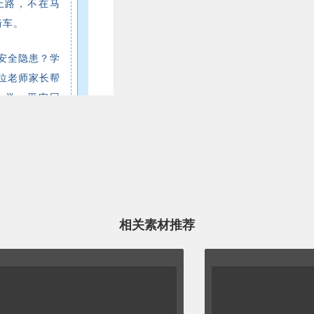
上路，不在马
骑车。
安全隐患？学
位老师家长帮
上学、平安回
相关素材推荐
全篇