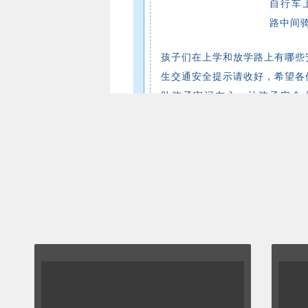
自行车
路中间
孩子们在上学和放学路上有哪些
生交通安全提示请收好，希望各
助孩子牢记在心，让孩子安全
家。
安全教育之居家安
安全常识记心中