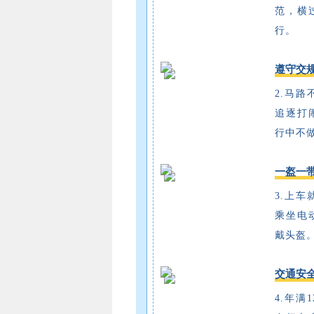
范，横
行。
遵守交
2.马
追逐打
行中不
一盔一
3.上
乘坐电
戴头盔
交通安
4.年满