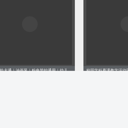
发现火情要
或者拨打火
时，不使用煤
湿手或湿布
可爱手绘卡通｜油画风｜粉色简约通用｜幼儿园小学｜学校教育
校园学科赛课教学活动
4788
ID:124787
00
￥8.00
购买
阳台外面的
小朋友打招
、栏杆；不
天勇士危险