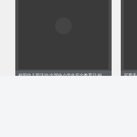
0
1
用火、用气、用电安全
不玩火，不携带火种。若
及时向老师、家长报告，
警电话119；家长不在家
气、液化气灶具等；不用
触摸电源插头、插座等。
校园幼儿园活动/全国中小学生安全教育日/科普/教研总结
0
2
谨防高处坠落风险
ID:124823
ID:12
￥9.00
￥8.
购买
不要攀爬阳台，伸手去够
东西或在阳台和楼下的
呼，不要倚靠外露的阳台
要盲目模仿动画片中的飞
动作。