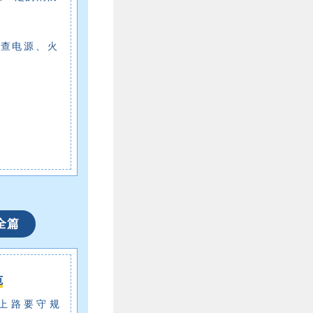
查电源、火
全篇
范
车上路要守规