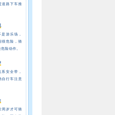
过道路下车推
规
路不是游乐场，
闹很危险，骑
做危险动作。
带
车就系安全带，
动自行车注意
。
全
12周岁才可骑