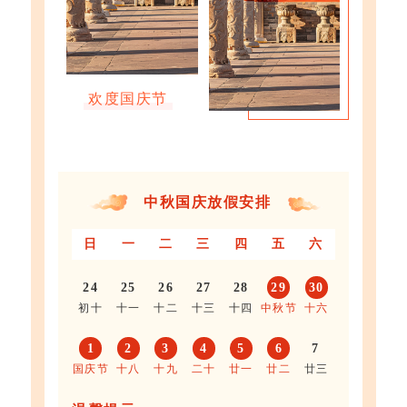
欢度国庆节
中秋国庆放假安排
日
一
二
三
四
五
六
24
25
26
27
28
29
30
初十
十一
十二
十三
十四
中秋节
十六
1
2
3
4
5
6
7
国庆节
十八
十九
二十
廿一
廿二
廿三