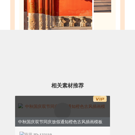
0
3
喜迎国庆节
相关素材推荐
国庆这种特殊纪念方式一旦成为新的、全
民性的节日形式，便承载了反映这个国
家、民族的凝聚力的功能。国庆日上的大
规模庆典活动，也是政府动员与号召力的
具体体现。
中秋国庆双节同庆放假通知橙色古风插画模板