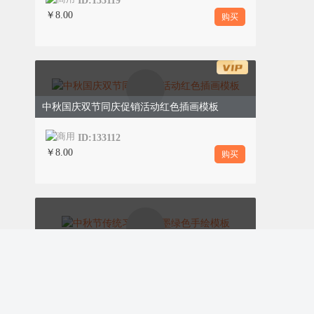
ID:133119
￥8.00
购买
迎中秋 庆国庆
中秋国庆双节同庆促销活动红色插画模板
ID:133112
￥8.00
购买
中秋节传统习俗介绍墨绿色手绘模板
· 庆祝祖国华诞 ·
ID:133104
￥9.00
购买
八月十五月儿圆，中秋月饼味香甜。中秋节以