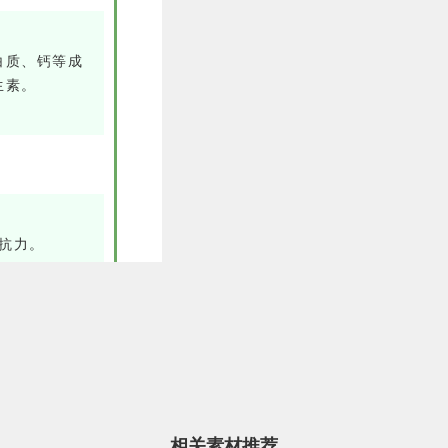
白质、钙等成
生素。
抗力。
量的健康食
蠕动，有助于
色彩漂亮、味
相关素材推荐