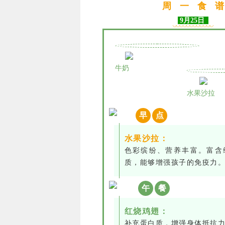
周
一
食
谱
9月25日
牛奶
水果沙拉
早
点
水果沙拉：
色彩缤纷、营养丰富。富含
质，能够增强孩子的免疫力
午
餐
红烧鸡翅：
补充蛋白质，增强身体抵抗