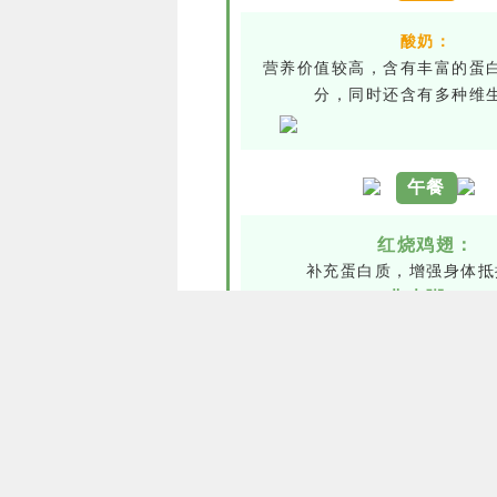
酸奶：
营养价值较高，含有丰富的蛋
分，同时还含有多种维
午餐
红烧鸡翅：
补充蛋白质，增强身体抵
燕麦粥：
是一种高纤维、低脂肪、低热
品，松软可口，可以促进肠胃
消化吸收。
炒青菜：
青菜清爽可口、富含维生素，
道清淡。