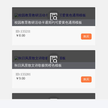
校园教育教研活动卡通简约可爱黄色通用模板
ID:133211
￥8.00
购买
周
四
食
谱
9月28日
秋日风景散文诗歌极简橙色模板
ID:133201
￥9.00
购买
早点
1
酸奶：
营养价值较高，含有丰富的蛋白
同时还含有多种维生素。