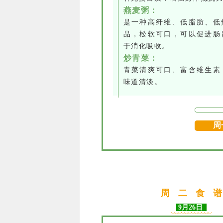
燕麦粥：
是一种高纤维、低脂肪、低
品，松软可口，可以促进肠
于消化吸收。
炒青菜：
青菜清爽可口、富含维生素
味道清淡。
周
周
二
食
谱
9月26日