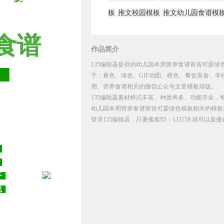
板
推文校园模板
推文幼儿园食谱模
食谱
作品简介
135编辑器提供的幼儿园本周营养食谱宣传可爱绿色
日
于：黄色、绿色、GIF动图、橙色、餐饮美食、
用、营养食谱相关的微信公众号文章模板排版。
135编辑器素材样式丰富、种类奇多、功能齐全，
幼儿园本周营养食谱宣传可爱绿色模板相关的模板
登录135编辑器，只要搜索ID：133158 就可以
五
谱
子
况