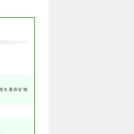
维生素和矿物
。
力。