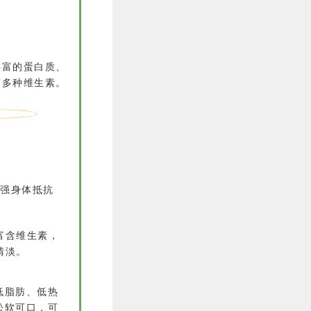
丰富的蛋白质、
有多种维生素。
强身体抵抗
富含维生素，
清淡。
低脂肪、低热
松软可口，可