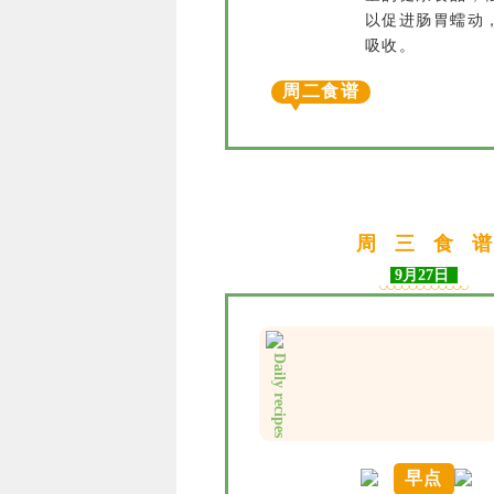
以促进肠胃蠕动
吸收。
周二食谱
周
三
食
谱
9月27日
Daily recipes
早点