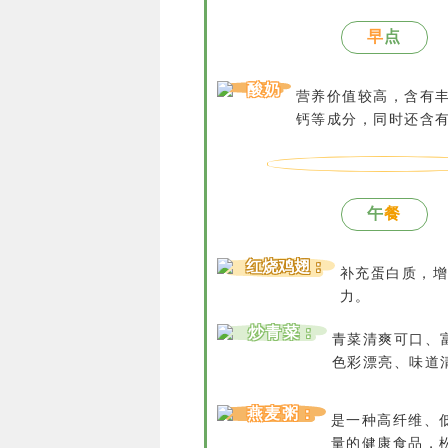
早
点
酸奶
营养价值较高，含有
钙等成分，同时还含
午
餐
红烧鸡翅：
补充蛋白质，增
力。
炒青菜：
青菜清爽可口、
色彩漂亮、味道
燕麦粥：
是一种高纤维、
量的健康食品，