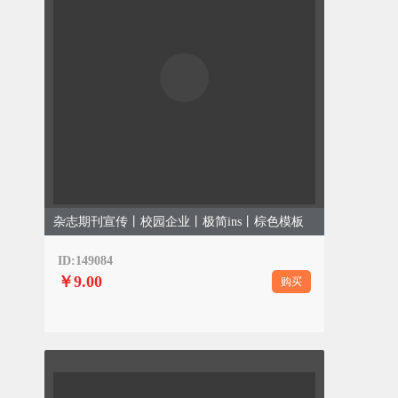
杂志期刊宣传丨校园企业丨极简ins丨棕色模板
ID:149084
￥9.00
购买