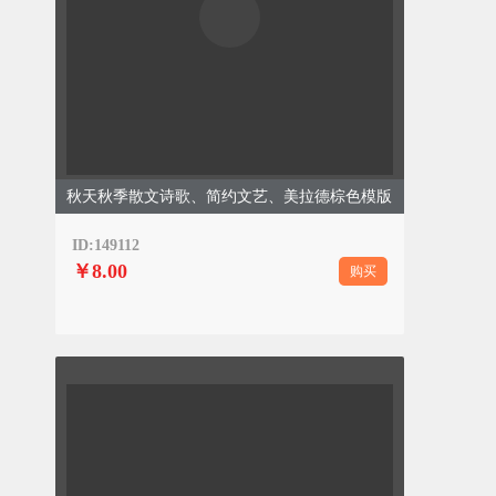
秋天秋季散文诗歌、简约文艺、美拉德棕色模版
ID:149112
￥8.00
购买