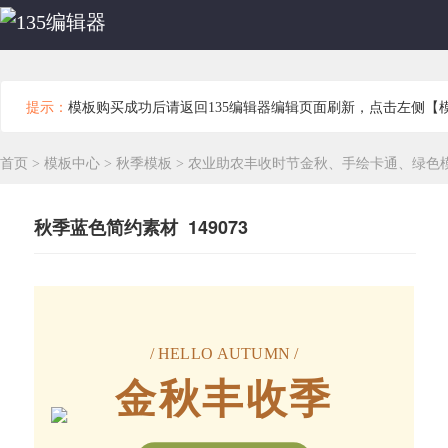
提示：
模板购买成功后请返回135编辑器编辑页面刷新，点击左侧【
首页
>
模板中心
>
秋季模板
>
农业助农丰收时节金秋、手绘卡通、绿色
秋季蓝色简约素材 149073
/ HELLO AUTUMN /
金秋丰收季