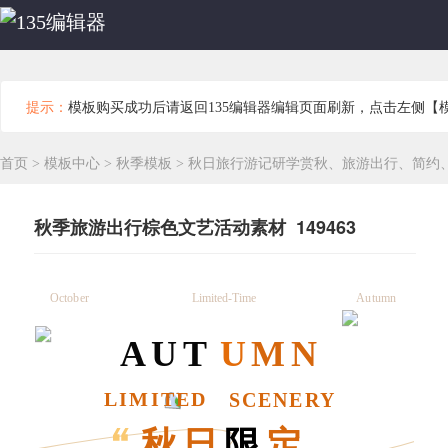
提示：
模板购买成功后请返回135编辑器编辑页面刷新，点击左侧【
首页
>
模板中心
>
秋季模板
>
秋日旅行游记研学赏秋、旅游出行、简约
秋季旅游出行棕色文艺活动素材 149463
Limited-Time
October
Autumn
AUT
U
MN
LIMITED
SCENERY
秋日
限
定