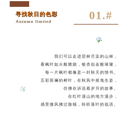
01.#
寻找秋日的色彩
Autumn limited
我们可以走进层林尽染的山林，
看枫叶如火般燃烧，银杏似金般璀璨，
每一片枫叶都像是一封秋天的情书。
五彩斑斓的树叶，在秋风中摇曳生姿，
仿佛在诉说着岁月的故事。
在红叶漫山的地方漫步，
感受微风拂过脸颊，聆听落叶的低语。