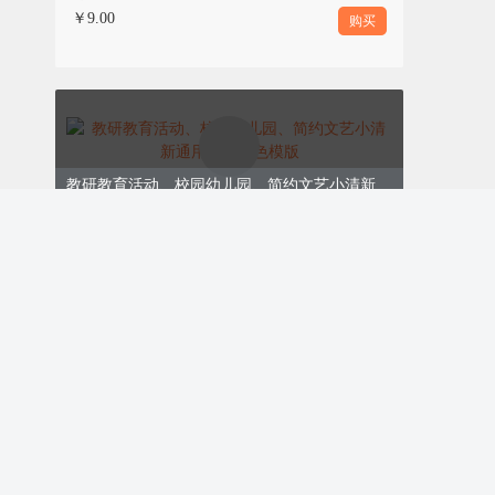
￥9.00
购买
教研教育活动、校园幼儿园、简约文艺小清新通用、黄绿色模版
ID:171265
￥9.00
购买
简约通用
简约通用
这是一款图文并
这是一款图文并
列通用样式，适
列通用样式，适