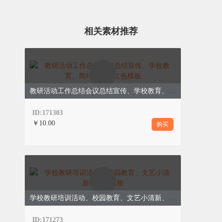
相关素材推荐
扫码关注我们
新浪微博：@135编
辑器
教研活动工作总结会议总结宣传、学校教育、简约通用、红色模板
—模版使用说明—
ID:171303
文字：本人乱写，使用请务必替换
￥10.00
购买
贴纸：135编辑器
排版：135编辑器
图片：135摄影图，ID:98639
头图：本人原创
学校教研培训活动、校园教育、文艺小清新、绿色模板
ID:171273