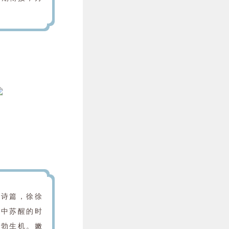
的诗篇，徐徐
睡中苏醒的时
勃勃生机。嫩