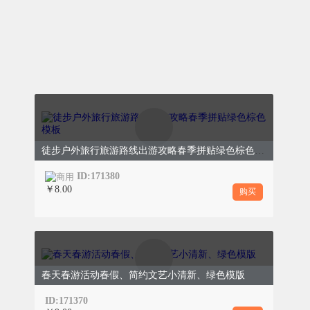
传说晋文公为纪念介子推，
的柳树赐为“清明柳”，下令
枝、扫墓栽柳。柳有生命力
活的特点，既象征着介子推
也寓意着家族繁衍、生生不
有“清明不戴柳，红颜成皓首”
徒步户外旅行旅游路线出游攻略春季拼贴绿色棕色模板
ID:171380
￥8.00
购买
踏青赏春 舒展身心
0
3
清明时节，春和景明，草木
近自然的好时机。古人会在
青赏春，舒展身心，这一习
春天春游活动春假、简约文艺小清新、绿色模版
已盛行。如今，踏青也成为
ID:171370