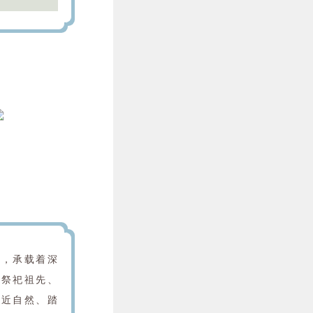
一，承载着深
个祭祀祖先、
亲近自然、踏