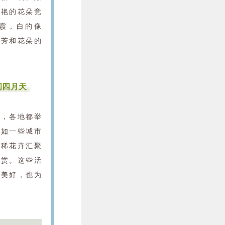
娇艳的花朵竞
霞，白的像
芬芳和花朵的
间四月天
月，各地都举
比如一些城市
珍稀花卉汇聚
观赏。这些活
的美好，也为