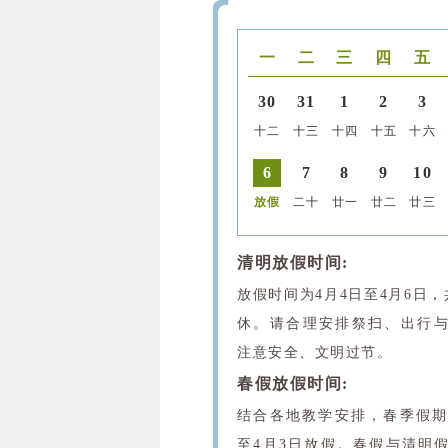
一
二
三
四
五
30
31
1
2
3
十二
十三
十四
十五
十六
6
7
8
9
10
放假
二十
廿一
廿二
廿三
清明放假时间:
放假时间为4月4日至4月6日，
休。请合理安排祭扫、出行
注意安全、文明过节。
春假放假时间:
结合各地教学安排，春季假期
至4月3日放假。春假与清明