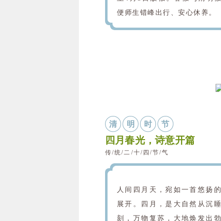
便师生错峰出行、安心休养。
清
明
时
节
四月春光，诗意开篇
传/统/二/十/四/节/气
人间四月天，宛如一首悠扬
展开。四月，是大自然从沉
刻，万物复苏，大地焕发出