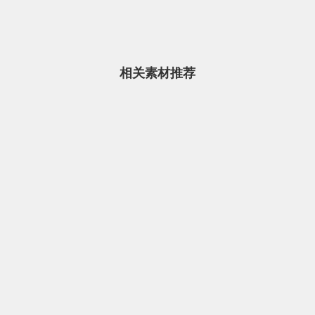
将焚山后复活
百姓家家挂柳
旺盛、插之即
的精神永存，
相关素材推荐
息，民间还
的民谣。
吐绿，正是亲
扫墓之余，踏
俗早在唐代就
我们度过清明