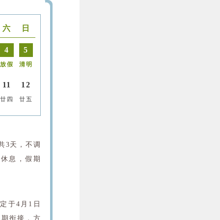
六
日
4
5
放假
清明
11
12
廿四
廿五
共3天，不调
与休息，假期
定于4月1日
假期衔接，方