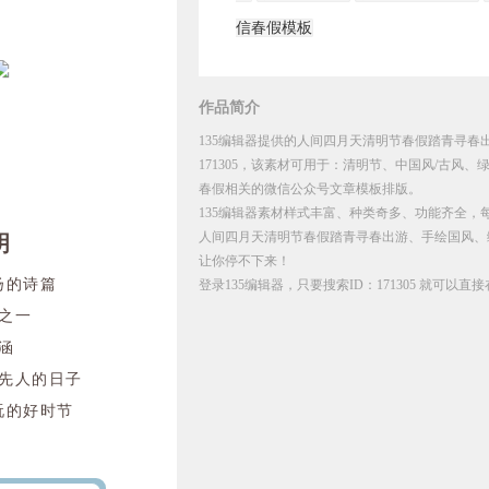
信春假模板
作品简介
135编辑器提供的人间四月天清明节春假踏青寻春
171305，该素材可用于：清明节、中国风/古风
春假相关的微信公众号文章模板排版。
135编辑器素材样式丰富、种类奇多、功能齐全，
人间四月天清明节春假踏青寻春出游、手绘国风、
明
让你停不下来！
扬的诗篇
登录135编辑器，只要搜索ID：171305 就可以
之一
涵
先人的日子
玩的好时节