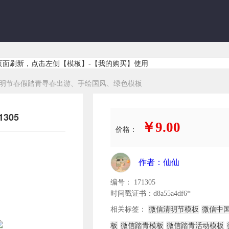
页面刷新，点击左侧【模板】-【我的购买】使用
明节春假踏青寻春出游、手绘国风、绿色模板
305
￥9.00
价格：
作者：仙仙
编号： 171305
时间戳证书：d8a55a4df6*
相关标签：
微信清明节模板
微信中国
板
微信踏青模板
微信踏青活动模板