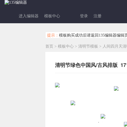
进入编辑器
模板中心
登录
注册
提示：
模板购买成功后请返回135编辑器编辑
首页
>
模板中心
>
清明节模板
>
人间四月天清
清明节绿色中国风/古风排版 171
天
人间四月