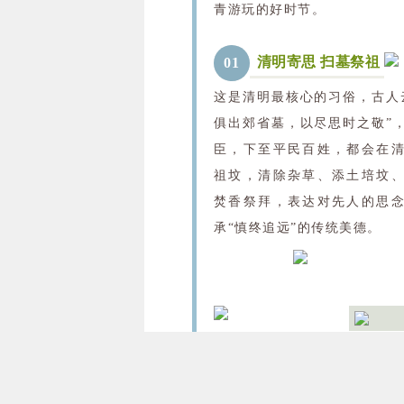
青游玩的好时节。
清明寄思 扫墓祭祖
0
1
这是清明最核心的习俗，古人
俱出郊省墓，以尽思时之敬”
臣，下至平民百姓，都会在
祖坟，清除杂草、添土培坟
焚香祭拜，表达对先人的思
承“慎终追远”的传统美德。
插柳戴柳 驱邪祈福
0
2