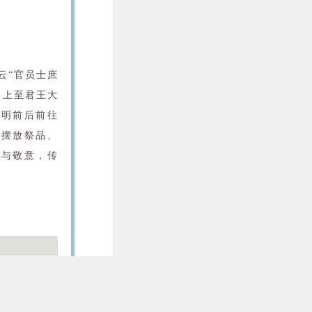
云“官员士庶
，上至君王大
清明前后前往
、摆放祭品、
念与敬意，传