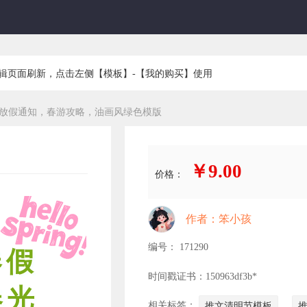
编辑页面刷新，点击左侧【模板】-【我的购买】使用
放假通知，春游攻略，油画风绿色模版
￥9.00
价格：
作者：笨小孩
编号： 171290
春假
时间戳证书：150963df3b*
春光
相关标签：
推文清明节模板