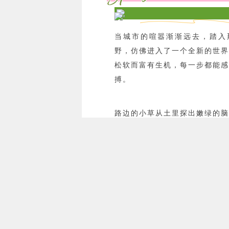
当城市的喧嚣渐渐远去，踏入
野，仿佛进入了一个全新的世界
松软而富有生机，每一步都能感
搏。
路边的小草从土里探出嫩绿的脑
望着这个世界；不知名的野花星
在草丛中，红的、黄的、紫的，
如一幅天然的画卷。
微风轻轻拂过，带来泥土的芬
气，让人忍不住深呼吸。远处的
云的映衬下，显得格外清新秀丽