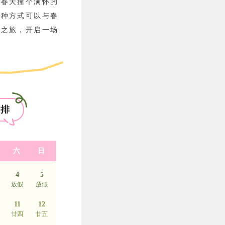
与春天撞个满怀的
数种方式可以与春
春之旅，开启一场
安排
六
日
4
5
放假
放假
11
12
廿四
廿五