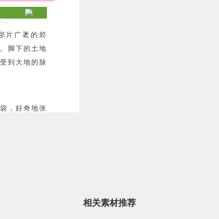
那片广袤的郊
。脚下的土地
受到大地的脉
袋，好奇地张
星点点地散布
色彩斑斓，宛
芳和青草的香
山峦在蓝天白
相关素材推荐
。