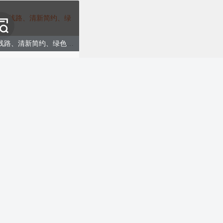
坐上公交追春光、公交线路、清新简约、绿色模板
购买
清明时节放假通知、传统二十四节气节日、清新中国风、蓝色模版
购买