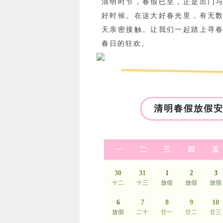
清明时节，春假已至，正是出门
好时候。在这大好春光里，有无
天亲密接触。让我们一起踏上寻
春日的狂欢。
清明春假放假
一
二
三
四
五
30
31
1
2
3
十二
十三
放假
放假
放假
6
7
8
9
10
放假
二十
廿一
廿二
廿三