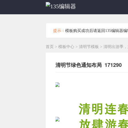
提示：
模板购买成功后请返回135编辑器
首页
>
模板中心
>
清明节模板
>
清明出游季，
清明节绿色通知布局 171290
清明连
放肆游