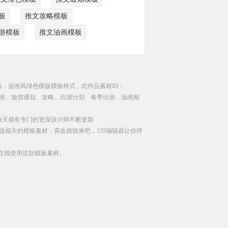
板
推文攻略模板
游模板
推文油画模板
略，油画风绿色模版模板样式，此作品素材ID：
、春游、放假通知、攻略、出游计划、春季出游、油画相
每天都有专门的资深设计师不断更新
版相关的模板素材，喜欢就快来吧，135编辑器让你停
直接在线使用这款模板素材。