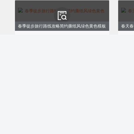
春季徒步旅行路线攻略简约撕纸风绿色黄色模板
春天春
ID:171373
ID:17
￥8.00
￥9.0
购买
偶尔看到几只小鸟在空中翱翔，
叫，为这宁静增添几分生机。在
以放下所有的烦恼，尽情地享受
寻觅春天的踪迹。
人间四月天清明节春假踏青寻春出游、手绘国风、绿色模板
清明踏
花海徜徉沐春
ID:171305
ID:17
￥9.00
￥9.0
购买