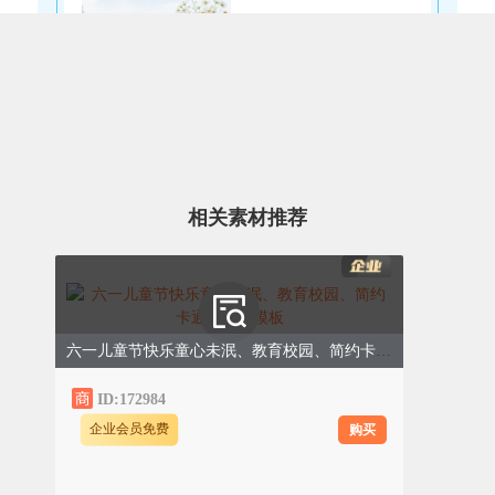
答题技巧，先易后难
相关素材推荐
拿到试卷后，先快速浏览全卷，了解题型和
分值，制定答题顺序；答题时遵循“先易后
难”的原则，遇到不会的题目，不要死磕，
做好标记，先完成会做的题目，确保基础分
六一儿童节快乐童心未泯、教育校园、简约卡通、绿色模板
不丢失，再回头攻克难题。
ID:172984
购买
企业会员免费