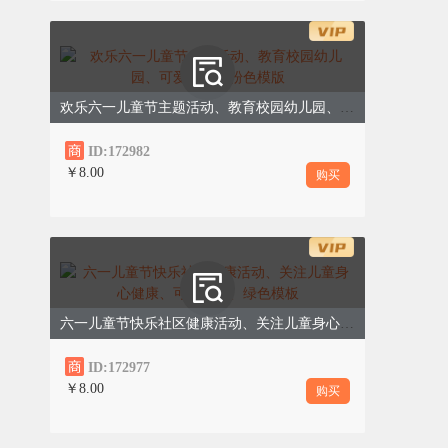
欢乐六一儿童节主题活动、教育校园幼儿园、可爱手绘、粉色模版
ID:172982
￥8.00
购买
时间管理，合理分配
根据各题型分值和难度，合理分配答题时
间，避免在某一道题上花费过多时间，导致
后面的题目没时间完成；预留10-15分钟的
检查时间，重点检查选择题答案是否填涂正
六一儿童节快乐社区健康活动、关注儿童身心健康、可爱卡通、绿色模板
确、有没有漏题、书写是否规范，及时纠正
ID:172977
错误。
￥8.00
购买