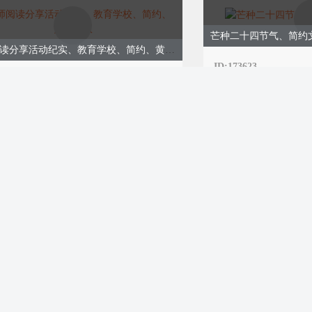
芒种二十四节气、简约
教师阅读分享活动纪实、教育学校、简约、黄色模版
ID:173623
3624
￥9.00
0
购买
芒种节气二十四节气、
节日养生健康攻略、简约古风、棕色模板
ID:173546
ID:173551
￥8.00
购买
业会员免费
充沛，空气湿
体容易感到困
要。