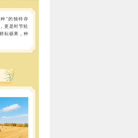
“种”的独特存
，更是时节轮
耕耘硕果，种