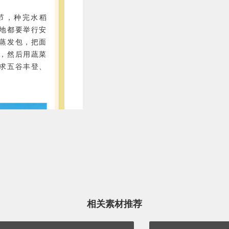
节，种完水稻
地都要举行安
蒸发包，把面
，然后用蔬菜
求五谷丰登、
相关素材推荐