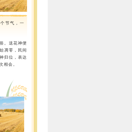
九个节气，一
。
俗。送花神便
始凋零，民间
神归位，表达
次相会。