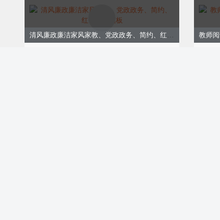
芒种与养生
清风廉政廉洁家风家教、党政政务、简约、红色黄色模板
ID:173632
ID:17
￥9.00
￥9.0
购买
毕业季毕业典礼、暑假放假通知、教育校园、黄绿色模版
端午节
ID:173621
芒种至 麦穗香
￥9.00
购买
企
芒种时节，气温显著升高，雨量
度大。在这样的气候条件下，人
倦、乏力，因此养生显得尤为重