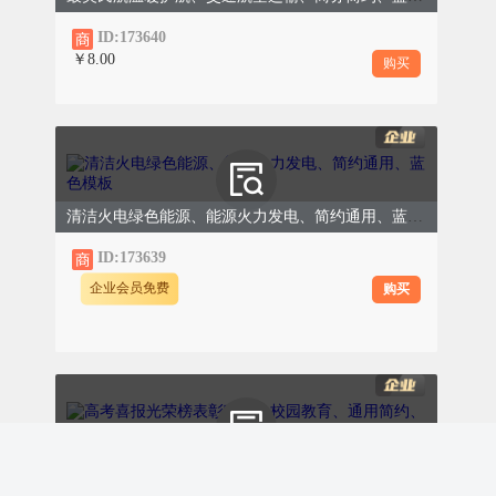
ID:173640
￥8.00
购买
（三）专属你的旅途记忆
清洁火电绿色能源、能源火力发电、简约通用、蓝色模板
分享你与地铁的专属温情故事。日复一日的通
ID:173639
勤陪伴、地铁见证的成长与蜕变、旅途中治愈
购买
企业会员免费
人心的细碎美好、与亲友相伴的出行点滴，或
是地铁带给你的归属感与幸福感，所有真实、
真挚、真诚的个人旅途记忆，皆可踊跃分享。
高考喜报光荣榜表彰宣传、校园教育、通用简约、红色模版