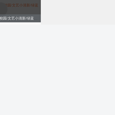
毕业快乐夏日旅行/大学校园/文艺小清新/绿蓝色模版
购买
盛夏毕业季毕业典礼、文艺小清新、校园教育、蓝色模板
购买