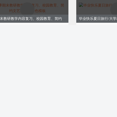
廊的晚风听过欢
迹。
夏季期末教研教学内容复习、校园教育、简约文艺通用、绿色模板
力以赴的瞬间，
最珍贵的宝藏，
3750
ID:173738
0
￥9.00
的独家记忆。
购买
蜕变
青春不散场、教育校园毕业季、清新文艺、绿色模板
3683
ID:173679
0
￥9.00
购买