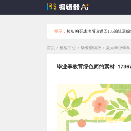
提示：
模板购买成功后请返回135编辑器
首页
>
模板中心
>
毕业季模板
>
夏天毕业季学
毕业季教育绿色简约素材 17367