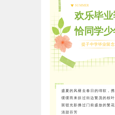
SUMMER
欢乐毕业
恰同学少
提子中学毕业留
盛夏的风褪去春日的绵软，
缓缓而来掠过街边繁茂的枝
斑驳光影拂过门前盛放的繁
清甜芬芳