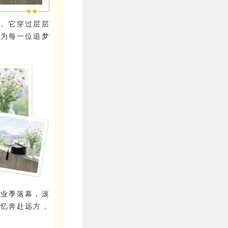
使。它穿过层层
，为每一位追梦
毕业季落幕，滚
回忆奔赴远方，