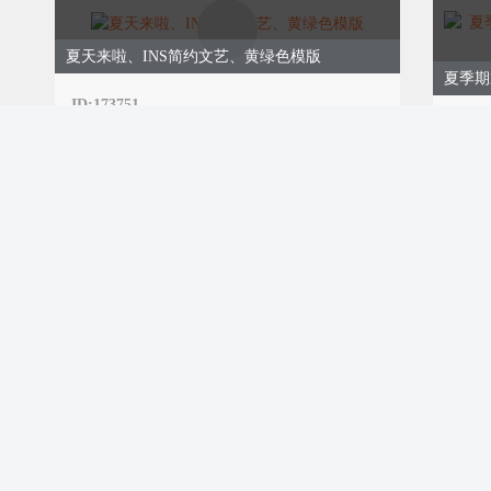
教室的课桌刻着年少心事，走
声笑语，操场的跑道留存奔跑足
夏天来啦、INS简约文艺、黄绿色模版
那些并肩走过的朝夕，那些全
ID:173751
那些哭笑与陪伴，都化作心底
ID:17
￥9.00
购买
￥9.0
被岁月妥帖收藏，成为余生难忘
一同成长、一同
青春毕业季、教育校园、简约文艺、绿色模板
ID:173710
ID:17
￥9.00
￥9.0
购买