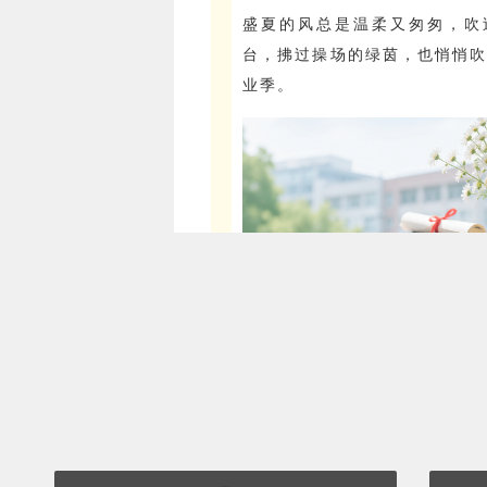
盛夏的风总是温柔又匆匆，吹
台，拂过操场的绿茵，也悄悄
业季。