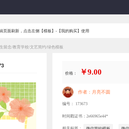
编辑页面刷新，点击左侧【模板】-【我的购买】使用
生留念/教育学校/文艺简约/绿色模板
3
￥9.00
价格：
作者：月亮不圆
编号： 173673
时间戳证书：2e66965e44*
相关标签：
微信简约模板
微