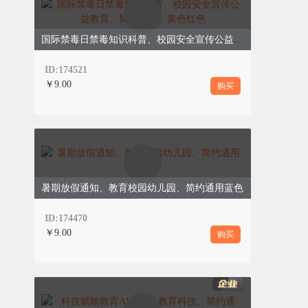
线。
国际禁毒日禁毒知识科普、校园安全宣传公益教育、简约插画、黄色红色
定岗管控压实责
ID:174521
￥9.00
细化各部门、各岗位安全岗位职责，落
购买
实分区包干值守制度，明确班前安全自
查、班中巡查、班后复盘流程，压实层
级安全责任，把安全责任落实到每一道
工序、每一名员工，构建全员共管、全
域管控、全程监管的安全管理格局。
暑期放假通知、教育校园幼儿园、简约通用蓝色
ID:174470
￥9.00
购买