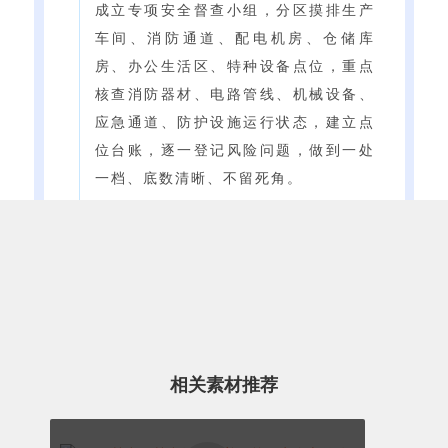
成立专项安全督查小组，分区摸排生产
车间、消防通道、配电机房、仓储库
房、办公生活区、特种设备点位，重点
核查消防器材、电路管线、机械设备、
应急通道、防护设施运行状态，建立点
位台账，逐一登记风险问题，做到一处
一档、底数清晰、不留死角。
闭环整改零疏漏
实行“排查—登记—整改—复核”闭环管
理机制，分级分类划定一般隐患、重点
隐患，明确整改责任人、整改时限，限
时完成设施维修、区域清理、流程优
相关素材推荐
化，整改完成后专人复核验收，坚决杜
绝隐患带病运行，守住厂区安全生产底