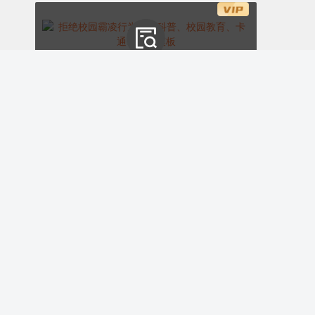
日常可以选择适合自己的宣泄方式：
压力过
大时，通过跑步、跳绳、打球等运动释放活
拒绝校园霸凌行为类型科普、校园教育、卡通、蓝色模板
力，排解焦虑；心情低落时，用笔记录情
ID:175102
绪，写下烦恼与困惑，梳理内心思绪；感到
￥8.00
购买
委屈压抑时，向家人、好友、老师倾诉，释
放心理包袱。
校园清洁活动卫生评比、劳动教育、简约通用、绿色模板
ID:175101
购买
企业会员免费