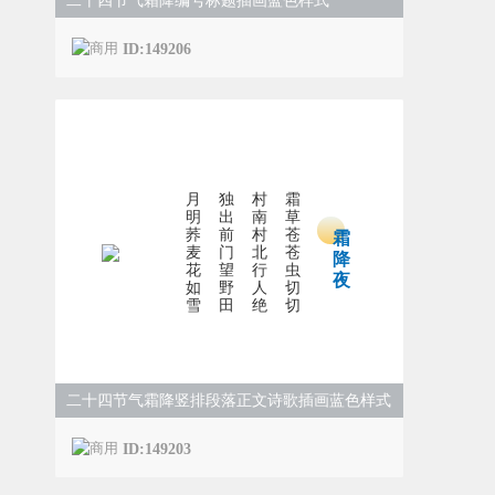
二十四节气霜降编号标题插画蓝色样式
ID:149206
月
独
村
霜
明
出
南
草
荞
前
村
苍
霜
麦
门
北
苍
降
花
望
行
虫
夜
如
野
人
切
雪
田
绝
切
二十四节气霜降竖排段落正文诗歌插画蓝色样式
ID:149203