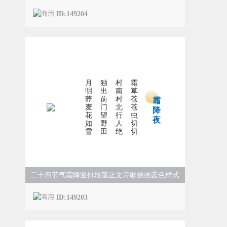
ID:149204
月
独
村
霜
明
出
南
草
荞
前
村
苍
霜
麦
门
北
苍
降
花
望
行
虫
夜
如
野
人
切
雪
田
绝
切
二十四节气霜降竖排段落正文诗歌插画蓝色样式
ID:149203