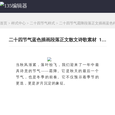
首页
>
样式中心
>
二十四节气样式
>
二十四节气霜降段落正文插画蓝色
二十四节气蓝色插画段落正文散文诗歌素材 149204
当秋风渐紧，落叶纷飞，我们迎来了一年中最
具诗意的节气——霜降。它是秋天的最后一个
节气，也是冬季的前奏。它不仅预示着季节的
更迭，更是岁月沉淀的象征。