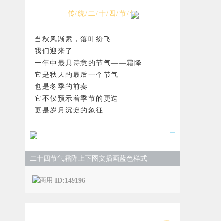
秋暮露成霜
传/统/二/十/四/节/气
当秋风渐紧，落叶纷飞
我们迎来了
一年中最具诗意的节气——霜降
它是秋天的最后一个节气
也是冬季的前奏
它不仅预示着季节的更迭
更是岁月沉淀的象征
二十四节气霜降上下图文插画蓝色样式
ID:149196