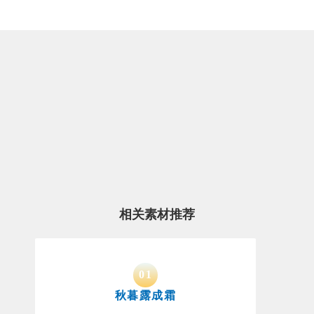
相关素材推荐
0
1
秋暮露成霜