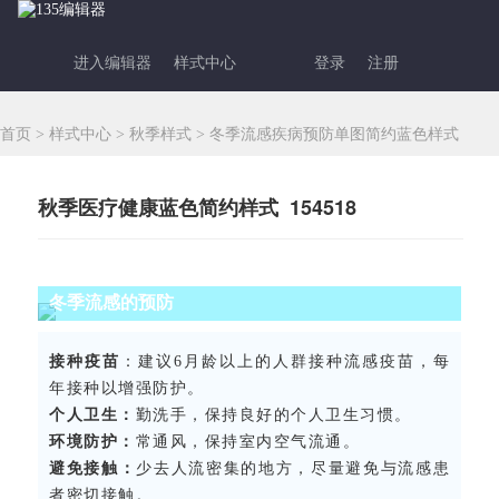
进入编辑器
样式中心
登录
注册
首页
>
样式中心
>
秋季样式
>
冬季流感疾病预防单图简约蓝色样式
秋季医疗健康蓝色简约样式 154518
冬季流感的预防
接种疫苗
：建议6月龄以上的人群接种流感疫苗，每
年接种以增强防护。
个人卫生：
勤洗手，保持良好的个人卫生习惯。
环境防护：
常通风，保持室内空气流通。
避免接触：
少去人流密集的地方，尽量避免与流感患
者密切接触。