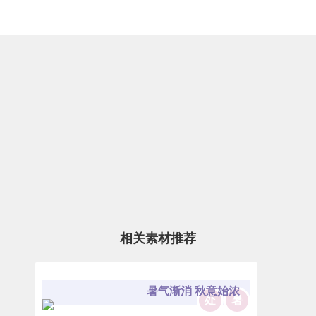
相关素材推荐
暑气渐消 秋意始浓
处
暑