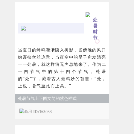
处
暑
时
节
当夏日的蝉鸣渐渐隐入树影，当傍晚的风开
始裹挟丝丝凉意，当夜空中的星子愈发清亮
——处暑，就这样悄无声息地来了。作为二
十四节气中的第十四个节气，处暑
的“处”字，藏着古人最精妙的智慧：“处，
止也，暑气至此而止矣。”
处暑节气上下图文简约紫色样式
ID:163033