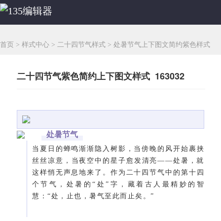
首页
>
样式中心
>
二十四节气样式
>
处暑节气上下图文简约紫色样式
二十四节气紫色简约上下图文样式 163032
处暑节气
当夏日的蝉鸣渐渐隐入树影，当傍晚的风开始裹挟
丝丝凉意，当夜空中的星子愈发清亮——处暑，就
这样悄无声息地来了。作为二十四节气中的第十四
个节气，处暑的“处”字，藏着古人最精妙的智
慧：“处，止也，暑气至此而止矣。”