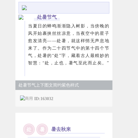
处暑节气
当夏日的蝉鸣渐渐隐入树影，当傍晚的
风开始裹挟丝丝凉意，当夜空中的星子
愈发清亮——处暑，就这样悄无声息地
来了。作为二十四节气中的第十四个节
气，处暑的“处”字，藏着古人最精妙的
智慧：“处，止也，暑气至此而止矣。”
处暑节气上下图文简约紫色样式
ID:163032
暑去秋来
处
暑