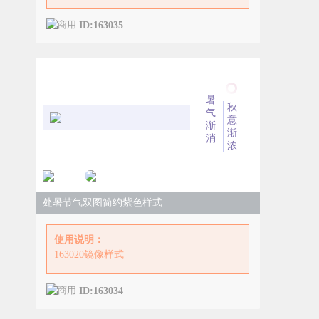
ID:163035
暑
秋
气
意
渐
渐
消
浓
处暑节气双图简约紫色样式
使用说明：
163020镜像样式
ID:163034