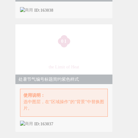
ID:163038
0
1
暑气渐消 秋意始浓
the Limit of Heat
处暑节气编号标题简约紫色样式
使用说明：
选中图层，在“区域操作”的“背景”中替换图
片。
ID:163037