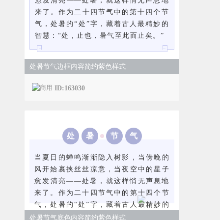
愈发清亮——处暑，就这样悄无声息地
来了。作为二十四节气中的第十四个节
气，处暑的“处”字，藏着古人最精妙的
智慧：“处，止也，暑气至此而止矣。”
处暑节气边框内容简约紫色样式
ID:163030
处
暑
节
气
当夏日的蝉鸣渐渐隐入树影，当傍晚的
风开始裹挟丝丝凉意，当夜空中的星子
愈发清亮——处暑，就这样悄无声息地
来了。作为二十四节气中的第十四个节
气，处暑的“处”字，藏着古人最精妙的
智慧：“处，止也，暑气至此而止矣。”
处暑节气底色内容简约紫色样式