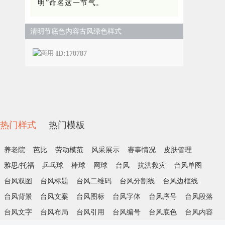
明”命名这一节气。
清明节底色内容古风绿色样式
ID:170787
热门样式
热门模板
养老院
芭比
劳动模范
风采展示
赛事情况
皮肤管理
雅思/托福
乒乓球
棒球
网球
台风
抗洪救灾
台风单图
台风双图
台风标题
台风二维码
台风分割线
台风边框线
台风背景
台风文案
台风图标
台风字体
台风序号
台风段落
台风文字
台风布局
台风引用
台风编号
台风底色
台风内容