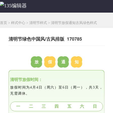
首页
>
样式中心
>
清明节样式
>
清明节放假通知古风绿色样式
清明节绿色中国风/古风排版 170785
放
假
通
知
清明节放假时间：
放假时间为4月4日（周六）至6日（周一），共3天，
无需调休。
一
二
三
四
五
六
日