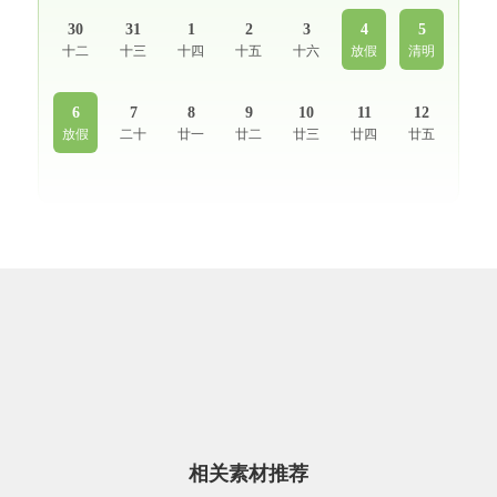
30
31
1
2
3
4
5
十二
十三
十四
十五
十六
放假
清明
6
7
8
9
10
11
12
放假
二十
廿一
廿二
廿三
廿四
廿五
相关素材推荐