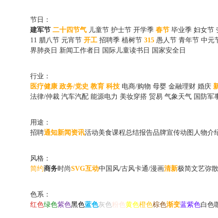
节日：
建军节
二十四节气
儿童节
护士节
开学季
春节
毕业季
妇女节
11
腊八节
元宵节
开工
招聘季
植树节
315
愚人节
青年节
中元
界肺炎日
新闻工作者日
国际儿童读书日
国家安全日
行业：
医疗健康
政务/党史
教育
科技
电商/购物
母婴
金融理财
婚庆
法律/仲裁
汽车汽配
能源电力
美妆穿搭
贸易
气象天气
国防军
用途：
招聘
通知
新闻资讯
活动
美食
课程
总结报告
品牌宣传动图
人物介
风格：
简约
商务
时尚
SVG互动
中国风/古风
卡通/漫画
清新
极简
文艺
弥
色系：
红色
绿色
紫色
黑色
蓝色
灰色
粉色
黄色
橙色
棕色
渐变
蓝紫色
白色