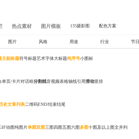
栏
热点素材
图片模板
135摄影图
配色方案
图片
风格
用途
行业
节
题
主副标题
符号标题
艺术字体
大标题
纯序号
小图标
白
单页/卡片
对话框
分割线
音视频
表格
轴线
引用
滑动
竖排
历史文章列表
二维码
END/结束
结尾
GIF动图
纯图片
单图
双图
三图
四图
五图
六图
多图
十图及以上
图文并列