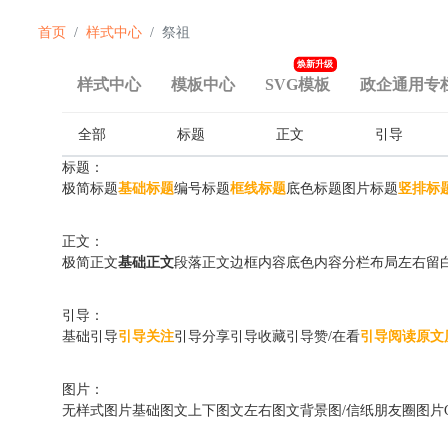
首页
样式中心
祭祖
焕新升级
样式中心
模板中心
SVG模板
政企通用专
全部
标题
正文
引导
标题：
极简标题
基础标题
编号标题
框线标题
底色标题
图片标题
竖排标
正文：
极简正文
基础正文
段落正文
边框内容
底色内容
分栏布局
左右留
引导：
基础引导
引导关注
引导分享
引导收藏
引导赞/在看
引导阅读原文
图片：
无样式图片
基础图文
上下图文
左右图文
背景图/信纸
朋友圈图片