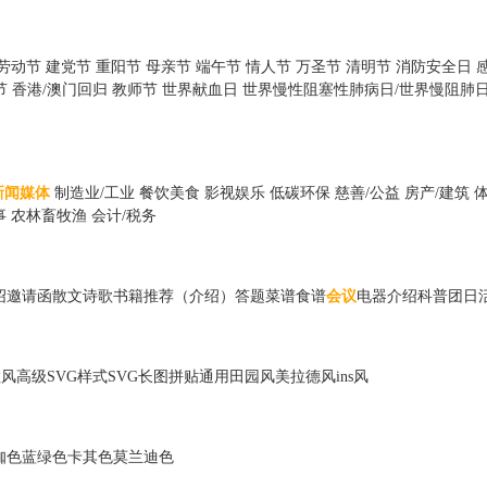
劳动节
建党节
重阳节
母亲节
端午节
情人节
万圣节
清明节
消防安全日
节
香港/澳门回归
教师节
世界献血日
世界慢性阻塞性肺病日/世界慢阻肺
新闻媒体
制造业/工业
餐饮美食
影视娱乐
低碳环保
慈善/公益
房产/建筑
事
农林畜牧渔
会计/税务
绍
邀请函
散文诗歌
书籍推荐（介绍）
答题
菜谱食谱
会议
电器
介绍
科普
团日
散风
高级
SVG样式
SVG长图
拼贴
通用
田园风
美拉德风
ins风
咖色
蓝绿色
卡其色
莫兰迪色