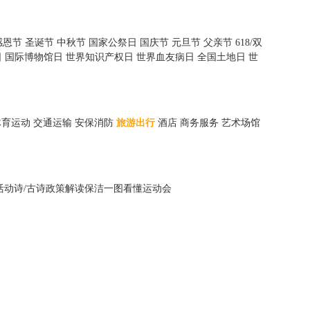
感恩节
圣诞节
中秋节
国家公祭日
国庆节
元旦节
父亲节
618/双
日
国际博物馆日
世界知识产权日
世界血友病日
全国土地日
世
体育运动
交通运输
安保消防
旅游出行
酒店
商务服务
艺术场馆
活动
诗/古诗
政策解读
保洁
一图看懂
运动会