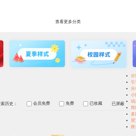
查看更多分类
分
引
分
小
动
会员免费
免费
已收藏
已屏蔽
搜索历史：
简
多
背
政