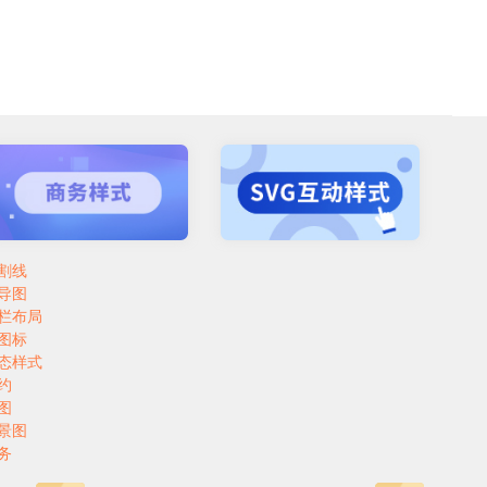
割线
导图
栏布局
图标
态样式
约
图
景图
务