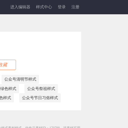
进入编辑器
样式中心
登录
注册
收藏
公众号清明节样式
号绿色样式
公众号祭祖样式
色样式
公众号节日习俗样式
样式素材样式，此作品素材ID：170788，该素材可用