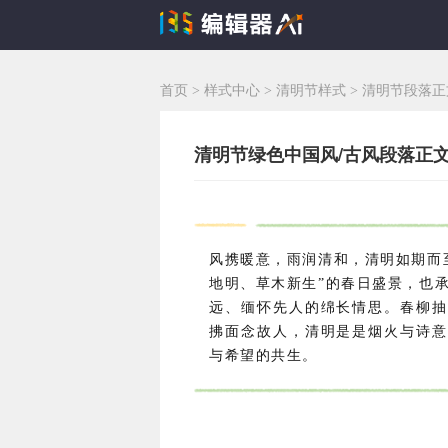
首页
>
样式中心
>
清明节样式
>
清明节段落正
清明节绿色中国风/古风段落正文设
风携暖意，雨润清和，清明如期而
地明、草木新生”的春日盛景，也
远、缅怀先人的绵长情思。春柳抽
拂面念故人，清明是是烟火与诗意
与希望的共生。