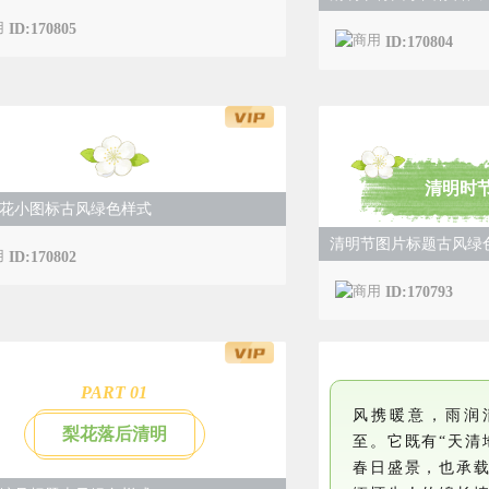
ID:170805
ID:170804
清明时
花小图标古风绿色样式
清明节图片标题古风绿
ID:170802
ID:170793
PART 0
1
风携暖意，雨润
梨花落后清明
至。它既有“天清
春日盛景，也承