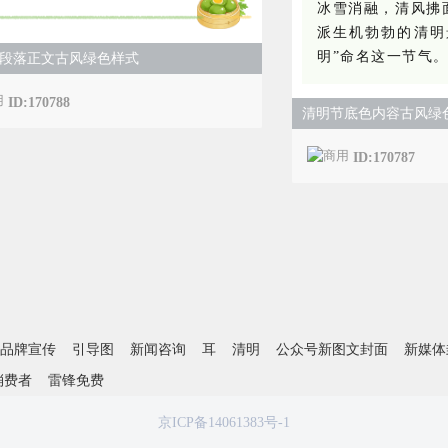
冰雪消融，清风拂
派生机勃勃的清明
明”命名这一节气
段落正文古风绿色样式
ID:170788
清明节底色内容古风绿
ID:170787
品牌宣传
引导图
新闻咨询
耳
清明
公众号新图文封面
新媒体
消费者
雷锋免费
京ICP备14061383号-1