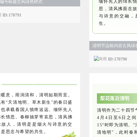
缅怀先人的绵长
编号标题古风绿色样式
思，清风拂面念
ID:170791
与诗意的交融，
生。
清明节边框内容古风绿
ID:170790
携暖意，雨润清和，清明如期而至。
梨花落后清明
既有“天清地明、草木新生”的春日盛
，也承载着国人慎终追远、缅怀先人
清明作为二十四节
绵长情思。春柳抽芽寄哀思，清风拂
4月4日至6日之
念故人，清明是是烟火与诗意的交
15°时即为清明。
，是思念与希望的共生。
清地明”，此时春