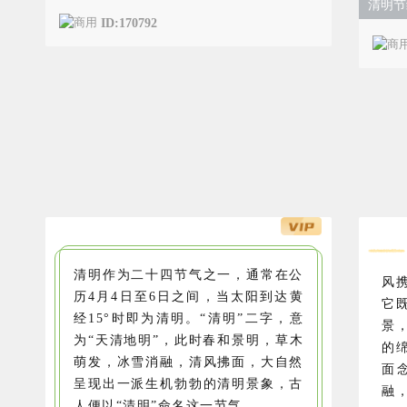
清明节
ID:170792
清明作为二十四节气之一，通常在公
风
历4月4日至6日之间，当太阳到达黄
它
经15°时即为清明。“清明”二字，意
景
为“天清地明”，此时春和景明，草木
的
萌发，冰雪消融，清风拂面，大自然
面
呈现出一派生机勃勃的清明景象，古
融
人便以“清明”命名这一节气。