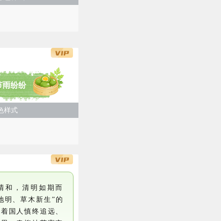
节雨纷纷
色样式
清和，清明如期而
地明、草木新生”的
载着国人慎终追远、