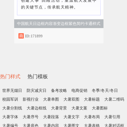
创建大事”回顾活动，重温航天发展中
的关键节点，传承航天精神。
中国航天日边框内容渐变边框紫色简约卡通样式
ID:171899
热门样式
热门模板
世界无烟日
防灾减灾日
备考攻略
电商促销
冬季/冬天/冬日
校园军训
影视行业
大暑单图
大暑双图
大暑标题
大暑二维码
大暑分割线
大暑边框线
大暑背景
大暑文案
大暑图标
大暑字体
大暑序号
大暑段落
大暑文字
大暑布局
大暑引用
大暑编号
大暑底色
大暑内容
大暑图文
大暑表格
大暑对话框