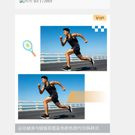
ID:172069
运动健身与锻炼双图蓝色橙色简约3D风样式