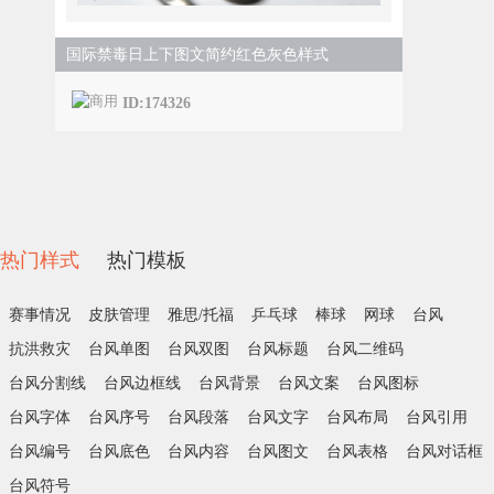
国际禁毒日上下图文简约红色灰色样式
ID:174326
热门样式
热门模板
赛事情况
皮肤管理
雅思/托福
乒乓球
棒球
网球
台风
抗洪救灾
台风单图
台风双图
台风标题
台风二维码
台风分割线
台风边框线
台风背景
台风文案
台风图标
台风字体
台风序号
台风段落
台风文字
台风布局
台风引用
台风编号
台风底色
台风内容
台风图文
台风表格
台风对话框
台风符号