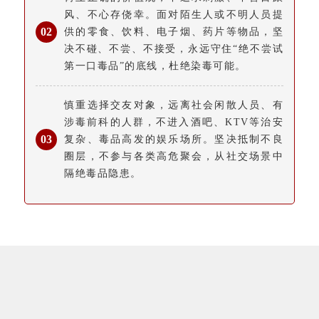
风、不心存侥幸。面对陌生人或不明人员提
0
2
供的零食、饮料、电子烟、药片等物品，坚
决不碰、不尝、不接受，永远守住“绝不尝试
第一口毒品”的底线，杜绝染毒可能。
慎重选择交友对象，远离社会闲散人员、有
涉毒前科的人群，不进入酒吧、KTV等治安
0
3
复杂、毒品高发的娱乐场所。坚决抵制不良
圈层，不参与各类高危聚会，从社交场景中
隔绝毒品隐患。