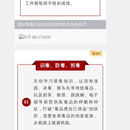
工作都取得不错的成绩。
国际禁毒日边框内容简约红色灰色样式
ID:174329
识毒、防毒、拒毒
主动学习禁毒知识，认清海洛
因、冰毒、摇头丸等传统毒品，
以及奶茶、邮票、跳跳糖、电子
0
1
烟等新型伪装毒品的样貌和特
征，打破“毒品离自己很远”的误
区，清楚各类毒品的伪装套路，
从根源上规避风险。