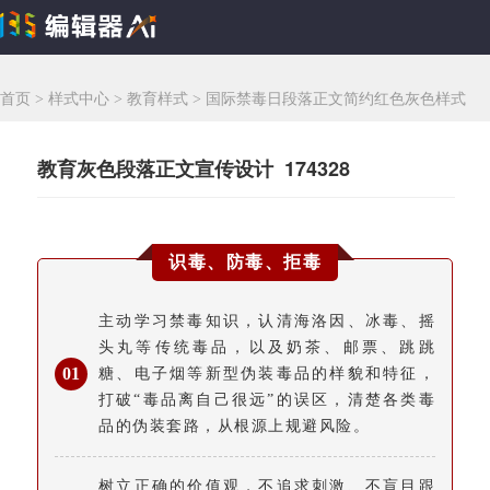
首页
>
样式中心
>
教育样式
>
国际禁毒日段落正文简约红色灰色样式
教育灰色段落正文宣传设计 174328
识毒、防毒、拒毒
主动学习禁毒知识，认清海洛因、冰毒、摇
头丸等传统毒品，以及奶茶、邮票、跳跳
0
1
糖、电子烟等新型伪装毒品的样貌和特征，
打破“毒品离自己很远”的误区，清楚各类毒
品的伪装套路，从根源上规避风险。
树立正确的价值观，不追求刺激、不盲目跟