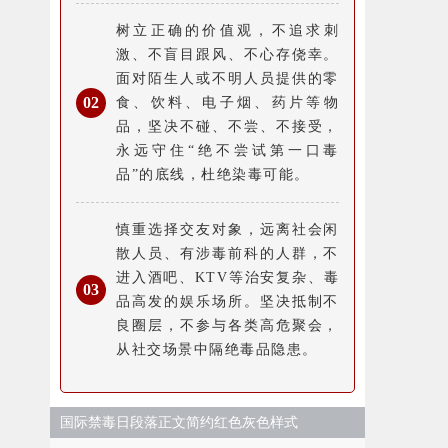
树立正确的价值观，不追求刺
激、不盲目跟风、不心存侥幸。
面对陌生人或不明人员提供的零
0
2
食、饮料、电子烟、药片等物
品，坚决不碰、不尝、不接受，
永远守住“绝不尝试第一口毒
品”的底线，杜绝染毒可能。
慎重选择交友对象，远离社会闲
散人员、有涉毒前科的人群，不
进入酒吧、KTV等治安复杂、毒
0
3
品高发的娱乐场所。坚决抵制不
良圈层，不参与各类高危聚会，
从社交场景中隔绝毒品隐患。
国际禁毒日段落正文简约红色灰色样式