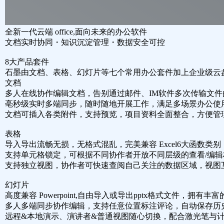
全新一代云端 office,面向未来的办公软件
文档实时协同・知识沉淀管理・数据安全可控
8大产品套件
石墨由文档、表格、幻灯片等七个常用办公套件加上企业级云
文档
多人在线协作编辑文档，告别通过邮
件、IM软件多次传输文件
亳秒级实时多端同步，随时随地开展工
作，满足多场景办公使
文档可插入各类附件，支持预览，项
目资料全面整合，方便管
表格
导入导出流畅无损，无格式混乱，完
美兼容 Excel6大函数
支持单元格锁定，可根据不同协作者
开放不同层级的查看/编辑
支持独立视图，协作者可快速查阅自
己关注的数据区域，视图
幻灯片
高度兼容 Powerpoint,自由导入或
导出pptx格式文件，拥有丰
多人多端同步协作编辑，支持任意位
置标注评论，自动保存历
远程&本地演示、演讲者&普通视
图随心切換，配合激光笔与