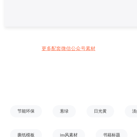
更多配套微信公众号素材
节能环保
葱绿
日光黄
淡
撕纸模板
ins风素材
书籍标题