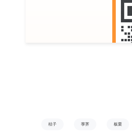
桔子
荸荠
板栗