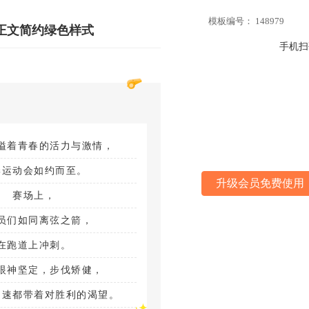
模板编号： 148979
正文简约绿色样式
手机扫
溢着青春的活力与激情，
季运动会如约而至。
升级会员免费使用
赛场上，
员们如同离弦之箭，
在跑道上冲刺。
眼神坚定，步伐矫健，
加速都带着对胜利的渴望。