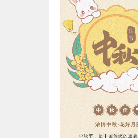
佳
节
中
秋
佳
浓情中秋·花好月
中秋节，是中国传统的重要