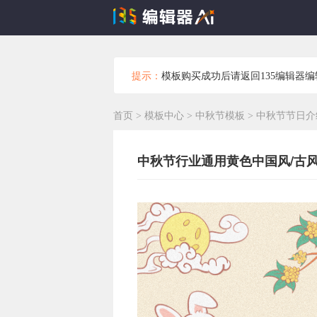
提示：
模板购买成功后请返回135编辑器
首页
>
模板中心
>
中秋节模板
>
中秋节节日介