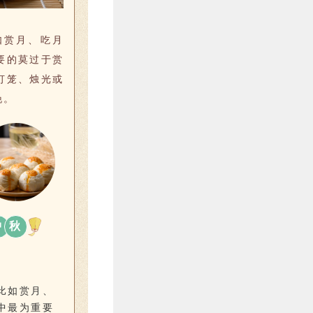
如赏月、吃月
要的莫过于赏
灯笼、烛光或
晚。
中
秋
比如赏月、
中最为重要