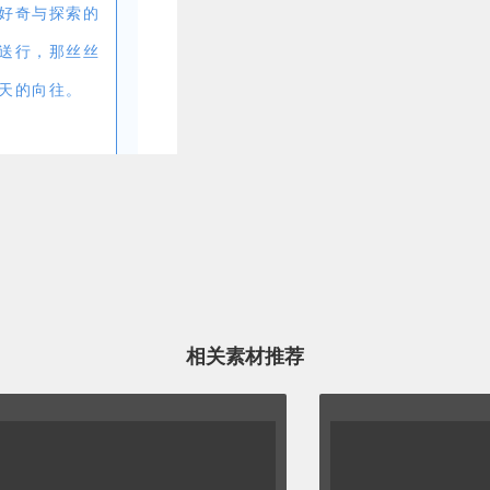
好奇与探索的
送行，那丝丝
天的向往。
柔地洒在我们
我们在欢声笑
好奇与探索的
送行，那丝丝
相关素材推荐
天的向往。