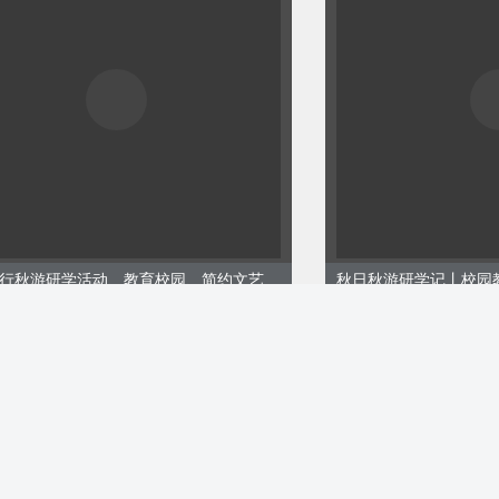
秋天出行秋游研学活动、教育校园、简约文艺、黄色橙色模板
0,使用请替换
9810
ID:149797
编辑器
00
￥9.00
购买
用请替换）