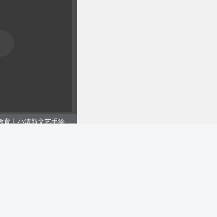
秋日秋游研学记丨校园教育丨小清新文艺手绘丨黄色模板
购买