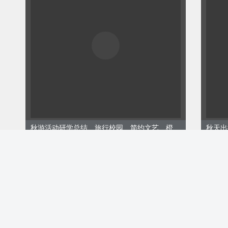
END
[模板使用说明]
排版：135编辑器
秋游活动研学总结、旅行校园、简约文艺、橙色黄色模板
图片：135摄影图ID：5854
ID:149812
ID:14
贴纸:本人绘制+135
￥9.
购买
企业会员免费
文字：135AI生成，（使