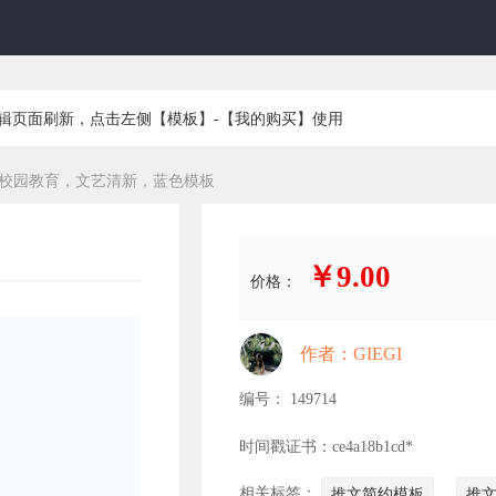
编辑页面刷新，点击左侧【模板】-【我的购买】使用
校园教育，文艺清新，蓝色模板
￥9.00
价格：
作者：GIEGI
编号： 149714
时间戳证书：ce4a18b1cd*
相关标签：
推文简约模板
推