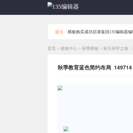
提示：
模板购买成功后请返回135编辑器
首页
>
模板中心
>
秋季模板
>
秋天研学之旅，
秋季教育蓝色简约布局 149714