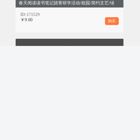
凝心聚力新起航
春天阅读读书笔记踏青研学活动/校园/简约文艺/绿色模板
ID:171529
￥9.00
购买
春季企业校园招聘/社团招新/工作总结/商务资讯/简约绿色
ID:171527
￥9.00
购买
恰是春分好时节
深耕细研同聚力
TOP1
春日勤读、教育校园幼儿园、简约文艺、绿色模板
入门级高原徒步，与世隔绝的藏族村落，被
ID:171525
誉为“不去天堂，就去雨崩”，适合徒步新
￥9.00
购买