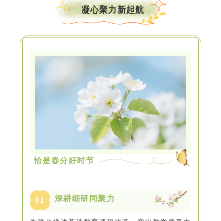
凝心聚力新起航
恰是春分好时节
深耕细研同聚力
0
1