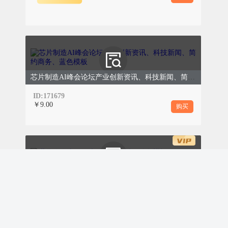
的椅子上，背部挺直，双脚平放在
地面，不要交叉双腿；测量侧手臂
自然放置在桌面上，确保上臂中点
与心脏处于同一水平线上。
芯片制造AI峰会论坛产业创新资讯、科技新闻、简约商务、蓝色模板
操作规范：裸露上，将袖带缠绕在
ID:171679
上臂，下缘距肘窝2.5厘米左右，
￥9.00
购买
袖带松紧以能插入1-2根手指为宜
——过紧会导致收缩压偏高，过松
则会导致数值偏低。
世界血友病日医疗健康科普插画粉色模板
测量后：正确记录
ID:171676
￥8.00
购买
重复测量：单次测量结果可能存在
误差，建议首次测量结束后，等待