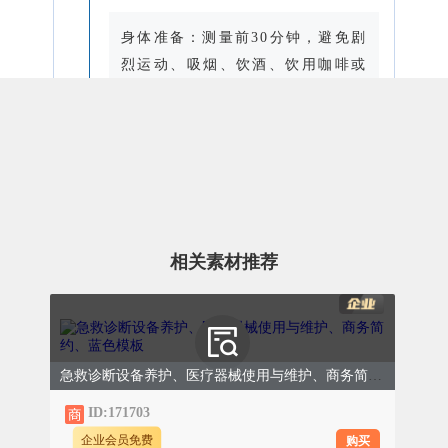
身体准备：测量前30分钟，避免剧
烈运动、吸烟、饮酒、饮用咖啡或
浓茶，同时排空膀胱；随后静坐休
息5-10分钟，保持呼吸平稳，让身
体处于放松状态。
设备准备：检查血压计电池电量或
电源连接，确认袖带无破损、气管
相关素材推荐
无漏气；若使用上臂式，需根据自
身臂围选择合适尺寸的袖带。
测量中：规范操作
急救诊断设备养护、医疗器械使用与维护、商务简约、蓝色模板
ID:171703
姿势规范：采取坐姿，坐在有靠背
购买
企业会员免费