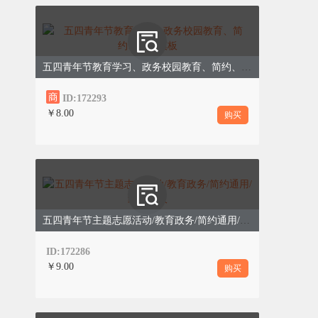
五四青年节教育学习、政务校园教育、简约、红色模板
百年五四，精神永续；青春向党，奋斗强国。
ID:172293
此次五四青年节系列活动，充分展现了我市青
￥8.00
购买
年有理想、敢担当、能吃苦、肯奋斗的良好风
貌。未来，愿全市广大青年始终铭记五四精
神，在推动城市高质量发展、实现中华民族伟
大复兴的征程中，贡献源源不断的青春力量！
五四青年节主题志愿活动/教育政务/简约通用/红色模板
ID:172286
END
￥9.00
购买