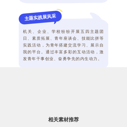
主题实践展风采
机关、企业、学校纷纷开展五四主题团
日、素质拓展、青年座谈会、技能比拼等
实践活动，为青年搭建交流学习、展示自
我的平台。通过丰富多彩的互动活动，激
发青年干事创业、奋勇争先的内生动力。
青春联谊聚活力
针对青年社交需求，多地举办青年交友联
谊、趣味运动会、文化沙龙等活动，丰富
青年业余文化生活，搭建青年沟通交流的
桥梁。在轻松愉悦的氛围中，青年们拓展
相关素材推荐
社交圈子、释放青春活力。