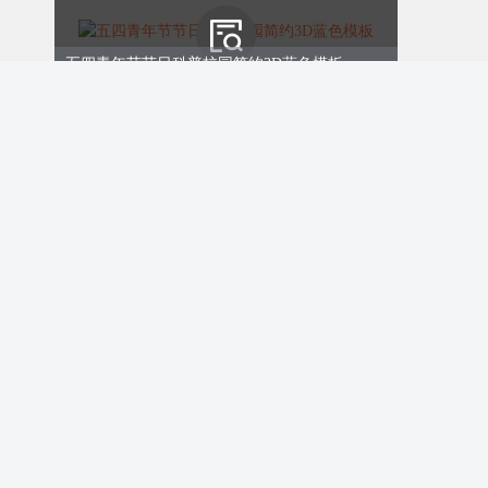
五四青年节节日科普校园简约3D蓝色模板
ID:172284
购买
企业会员免费
扫描关注了解更多
「模板版权声明」
排版丨135编辑器
图片来源丨135图库，使用时请自行替换
五一劳动节快乐出游季、教育校园、清新简约手绘、蓝粉色
图片ID：88513，关键词：学校、教育、大学生
文字丨135AI写作，使用时请自行替换
ID:172279
￥9.00
购买
首图艺术字“Youth”ID：158704
不可修改颜色不可修改文字
首图丨背景本人绘制，其余元素来源135样式