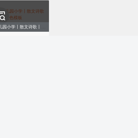
夏日教育教育丨校园幼儿园小学丨散文诗歌丨可爱卡通丨蓝色模板
购买
毕业季青春不散毕业典礼、校园教育、卡通、蓝色模板
购买