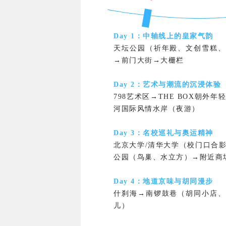
Day 1：中轴线上的皇家气韵
天坛公园（祈年殿、文创雪糕、
→前门大街→大栅栏
Day 2：艺术与潮流的沉浸体验
798艺术区→THE BOX朝外
河国际风情水岸（夜游）
Day 3：名校巡礼与奥运精神
北京大学/清华大学（校门口合
公园（鸟巢、水立方）→附近商
Day 4：地道京味与胡同漫步
什刹海→南锣鼓巷（胡同小店、
儿）