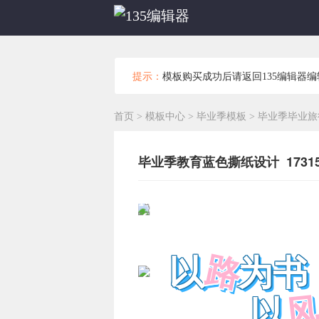
提示：
模板购买成功后请返回135编辑器
首页
>
模板中心
>
毕业季模板
>
毕业季毕业旅
毕业季教育蓝色撕纸设计 17315
路
以 为书
以 