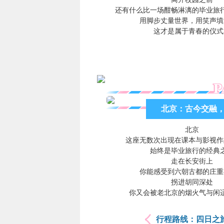
还有什么比一场酣畅淋漓的毕业旅
用脚步丈量世界，用笑声填
这才是属于青春的仪式
P
北京：古今交融
北京
这座无数次出现在课本与影视作
始终是毕业旅行的经典
走在长安街上
你能感受到六朝古都的庄重
拐进胡同深处
你又会被老北京的烟火气与闲
行程路线：四日之