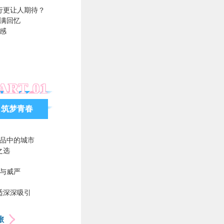
行更让人期待？
满回忆
感
ART 01
，筑梦青春
品中的城市
之选
与威严
适深深吸引
旅