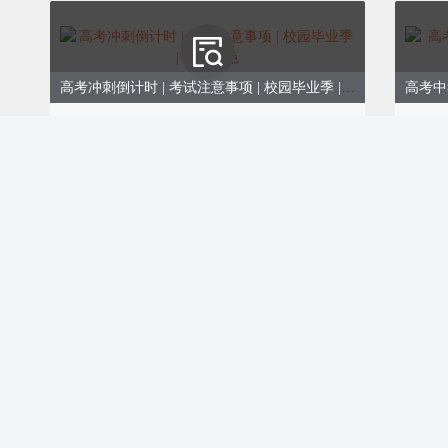
专门花半天时间打卡地铁19号
不同的主题设计，一站一景，对
同学来说，是出片率极高的地方
高考冲刺倒计时 | 考试注意事项 | 校园毕业季 | 简约蓝色
ID:173253
ID
￥8.00
购买
企
P
内蒙古：天高地阔
如果你们想要彻底放飞
暂时忘却论文与求职的
那就一路向北，去内蒙
这里有着与城市截然不同的
欢乐六一儿童节亲子活动、散文诗歌、教育校园幼儿园、卡通文艺可爱、黄色蓝色
——
无边无际的草原在夏日里翻涌成
ID:173237
ID
如金色绸缎般的沙漠静谧
￥9.00
￥8.0
购买
而到了夜晚
璀璨的银河仿佛触手可