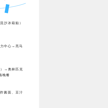
流沙冰箱贴）
年轻力中心→亮马
影）→奥林匹克
场晚餐
炸酱面、豆汁