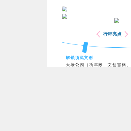
行程亮点
解锁顶流文创
天坛公园（祈年殿、文创雪糕、
→前门大街→大栅栏
多样化的剧目体验
无论是脱口秀还是小剧场话剧，
远不会让你失望。去“单立人”
剧”听一场爆笑脱口秀，是释放
式。
网红地铁路线