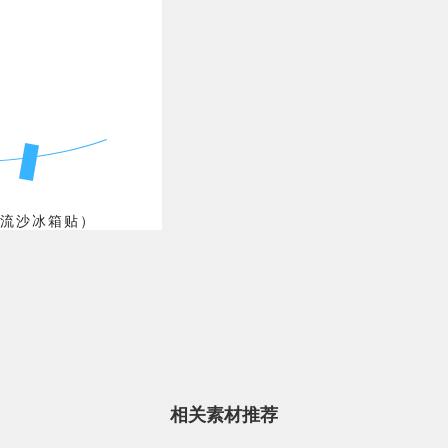
流沙冰箱贴）
北京的舞台永
或“猫头鹰喜
压力的绝佳方
相关素材推荐