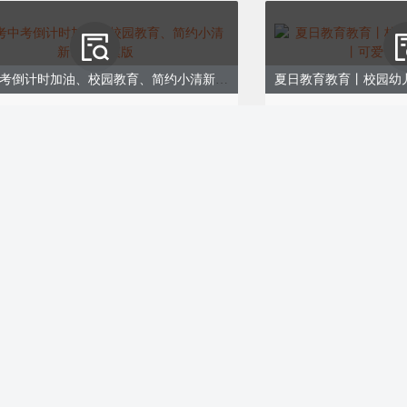
线，每一站都有
于爱好摄影的
。
高考中考倒计时加油、校园教育、简约小清新、蓝色模版
:173245
ID:173244
￥9.00
购买
业会员免费
ART 02
，肆意飞扬
心情
压力
古吧
辽阔天地
欢乐庆六一儿童节活动毕业季 、校园教育幼儿园、插画蓝色
绿色的海洋
:173212
ID:173211
而深邃
0
￥8.00
购买
及