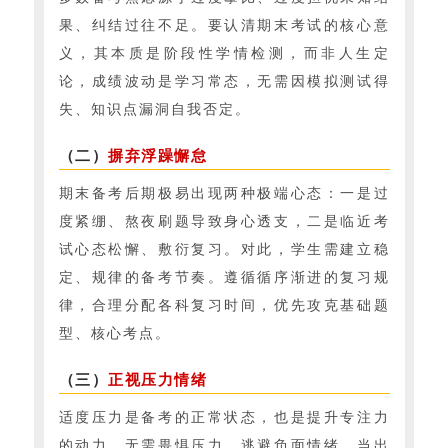
果、纠结过往不足。要认清期末考试的核心意
义，其本质是阶段性学情检测，而非人生定
论，成绩波动是学习常态，无需因模拟测试得
失、知识点漏洞自我否定。
（二）
摒弃浮躁懈怠
期末备考后期极易出现两种极端心态：一是过
度紧绷、熬夜刷题导致身心透支，二是临近考
试心态松懈、敷衍复习。对此，学生需建立稳
定、规律的备考节奏。遵循循序渐进的复习规
律，合理分配各科复习时间，优先攻克基础题
型、核心考点。
（三）
正视压力情绪
适度压力是备考的正常状态，也是提升专注力
的动力，无需畏惧压力、逃避负面情绪。当出