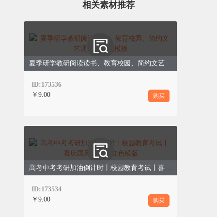
相关素材推荐
（三）做好后勤保障
家长的核心陪伴价值，不在于督促刷题、
干预复习，而在于做好全方位后勤保障，
守护孩子身心状态。生活上，保持饮食清
夏季研学教研阅读读书、教育校园、简约文艺通用、绿色模板
淡营养、作息规律稳定，不刻意进补、不
ID:173536
熬夜陪读、不打乱孩子日常作息，为孩子
￥9.00
购买
提供充足的睡眠与体能保障，避免因身体
疲惫影响复习状态。
（四）理性看待结果
家长的认知格局，决定孩子的备考心态。
高考中考考研加油倒计时丨校园教育考试丨喜庆国风锦鲤丨红色模版
家长需彻底摒弃“唯分数论”，不将期末成
绩作为评判孩子优劣的唯一标准。备考过
ID:173534
程中，重点关注孩子是否全力以赴、是否
￥9.00
购买
有所进步、是否端正态度，而非紧盯最终