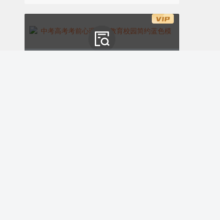
分数与排名。
中考高考考前心理健康教育校园简约蓝色模板
ID:173531
￥8.00
购买
PART.
0
3
考前心理调适心理健康指南、教育校园、简约通用、紫色模板
教师篇：精准护航
ID:173530
购买
企业会员免费