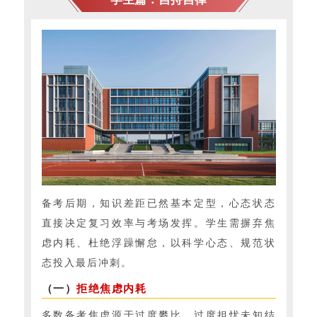
备考后期，知识差距已然基本定型，心态状态
直接决定复习效率与考场发挥。学生需摒弃焦
虑内耗、杜绝浮躁懈怠，以科学心态、规范状
态投入最后冲刺。
（一）
拒绝焦虑内耗
多数备考焦虑源于过度攀比、过度担忧未知结