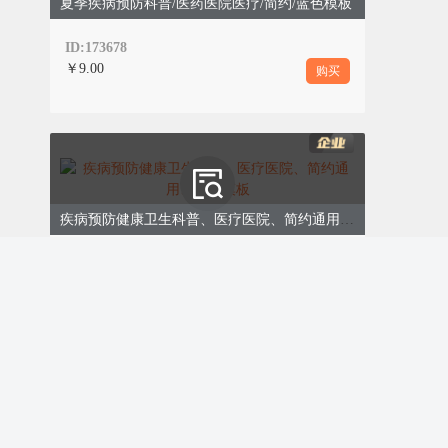
夏季疾病预防科普/医药医院医疗/简约/蓝色模板
部、皮肤，不盲目追求“全脸改造”；
ID:173678
恢复时间紧张：
优先选择微创、恢复期短
￥9.00
购买
的项目，比如注射类、轻度光电，避免影
响工作生活；
长期抗衰需求：
制定“阶段性方案”，分周
期进行治疗，兼顾即时效果与长期维养，
避免过度治疗。
疾病预防健康卫生科普、医疗医院、简约通用、蓝色模板
ID:173670
第四步：术后专属维养
购买
企业会员免费
医美效果=30%治疗+70%修复，我们会为
每位顾客定制专属术后维养方案，全程跟
踪恢复进度：
术后即时护理
：专业医护人员指导冷敷、