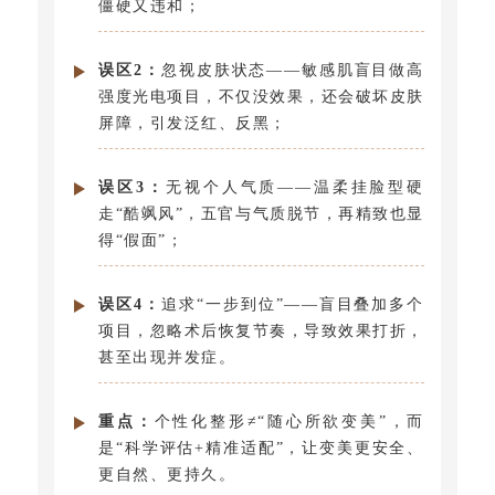
僵硬又违和；
误区2：
忽视皮肤状态——敏感肌盲目做高
强度光电项目，不仅没效果，还会破坏皮肤
屏障，引发泛红、反黑；
误区3：
无视个人气质——温柔挂脸型硬
走“酷飒风”，五官与气质脱节，再精致也显
得“假面”；
误区4：
追求“一步到位”——盲目叠加多个
项目，忽略术后恢复节奏，导致效果打折，
甚至出现并发症。
重点：
个性化整形≠“随心所欲变美”，而
是“科学评估+精准适配”，让变美更安全、
更自然、更持久。