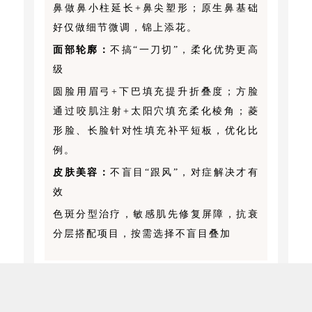
鼻做鼻小柱延长+鼻尖塑形；原生鼻基础
好仅做细节微调，锦上添花。
面部轮廓：
不搞“一刀切”，柔化优势更高
级
圆脸用眉弓+下巴填充提升折叠度；方脸
通过咬肌注射+太阳穴填充柔化棱角；菱
形脸、长脸针对性填充补平短板，优化比
例。
皮肤美容：
不盲目“跟风”，对症解决才有
效
色斑分型治疗，敏感肌先修复屏障，抗衰
分层搭配项目，按需选择不盲目叠加