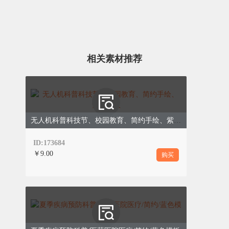
相关素材推荐
整形美容
无人机科普科技节、校园教育、简约手绘、紫色模板
第三步：动态调整方案
ID:173684
￥9.00
购买
个性化方案不是“一成不变”，我们会根据
你的恢复能力、预算预期，动态调整治疗
顺序与项目搭配，兼顾效果与性价比：
预算有限：
优先改善“最影响颜值”的核心
问题，比如先做双眼皮，再逐步优化鼻