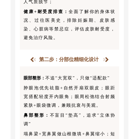
人气质脱节；
健康+耐受度排查：
全面了解你的身体状
况、过往医美史，排除妊娠期、皮肤感
染、心脏病等禁忌症，评估皮肤耐受度，
避免治疗风险。
第二步：分部位精细化设计
眼部整形：
不追“大宽双”，只做“适配款”
肿眼泡优先祛脂+自然开扇双眼皮；眼距
宽搭配轻度开内眼角；眼周松弛结合射频
紧肤+眼袋微调，兼顾抗衰与美观。
鼻部整形：
不盲目“垫高”，追求“立体协
调”
塌鼻梁+宽鼻翼做山根微填+鼻翼缩小；短