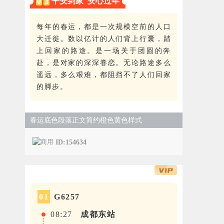
平安到家 安心过年
0
3
每年的春运，都是一次规模空前的人口
大迁徙。数以亿计的人们背上行囊，踏
上回家的路途。是一场关于团圆的奔
赴，是对家的深深眷恋。无论路途多么
遥远，多么艰难，都阻挡不了人们回家
的脚步。
春运底色段落正文简约橙色黄色样式
ID:154634
G6257
0
1
08:27
成都东站