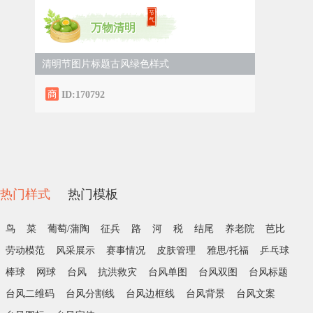
节
气
万物清明
清明节图片标题古风绿色样式
ID:170792
热门样式
热门模板
鸟
菜
葡萄/蒲陶
征兵
路
河
税
结尾
养老院
芭比
劳动模范
风采展示
赛事情况
皮肤管理
雅思/托福
乒乓球
棒球
网球
台风
抗洪救灾
台风单图
台风双图
台风标题
台风二维码
台风分割线
台风边框线
台风背景
台风文案