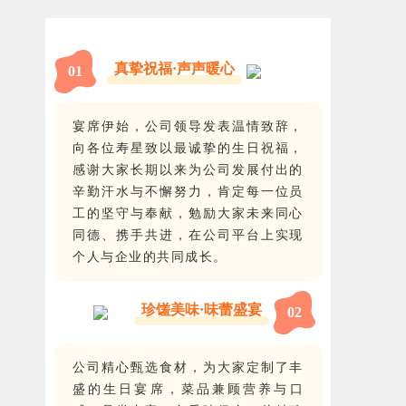
真挚祝福·声声暖心
0
1
宴席伊始，公司领导发表温情致辞，
向各位寿星致以最诚挚的生日祝福，
感谢大家长期以来为公司发展付出的
辛勤汗水与不懈努力，肯定每一位员
工的坚守与奉献，勉励大家未来同心
同德、携手共进，在公司平台上实现
个人与企业的共同成长。
珍馐美味·味蕾盛宴
0
2
公司精心甄选食材，为大家定制了丰
盛的生日宴席，菜品兼顾营养与口