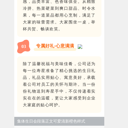
感，品类丰富、色香味俱全。从精致
冷拼、热菜硬菜到爽口甜品、时令水
果，每一道菜品都用心烹制，满足了
大家的味蕾需求。大家围坐一桌，举
杯共贺、畅谈欢笑。
专属好礼·心意满满
0
3
除了温馨祝福与美味佳肴，公司还为
每一位寿星准备了精心挑选的生日礼
品，礼品实用贴心、寓意美好，承载
着公司对员工的关怀与期许。当一份
份礼物送到寿星手中，不仅传递着实
实在在的温暖，更让大家感受到企业
大家庭的贴心呵护。
集体生日会段落正文可爱清新橙色样式