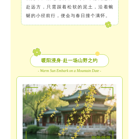
赴远方，只需踩着松软的泥土，沿着蜿
蜒的小径前行，便会与春日撞个满怀。
暖阳浸身·赴一场山野之约
- Warm Sun Embark on a Mountain Date -
REC
00:00:00:00