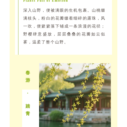
Plants Full of Emotion
深入山野，便被满眼的生机包裹。山桃缀
满枝头，粉白的花瓣缀着细碎的露珠，风
一吹，便簌簌落下铺成一条浪漫的花径；
野樱肆意盛放，层层叠叠的花瓣如云似
雾，温柔了整个山野。
春
游
·
踏
青