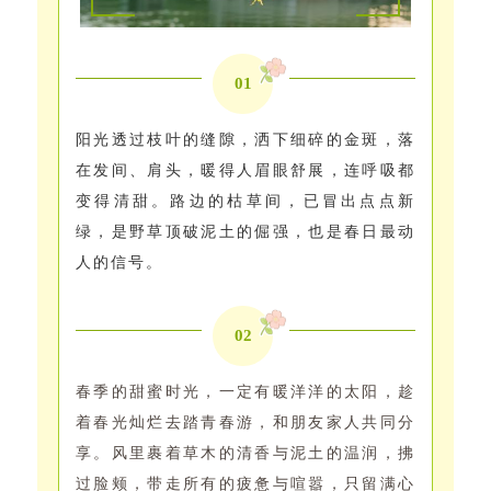
0
1
阳光透过枝叶的缝隙，洒下细碎的金斑，落
在发间、肩头，暖得人眉眼舒展，连呼吸都
变得清甜。路边的枯草间，已冒出点点新
绿，是野草顶破泥土的倔强，也是春日最动
人的信号。
0
2
春季的甜蜜时光，一定有暖洋洋的太阳，趁
着春光灿烂去踏青春游，和朋友家人共同分
享。风里裹着草木的清香与泥土的温润，拂
过脸颊，带走所有的疲惫与喧嚣，只留满心