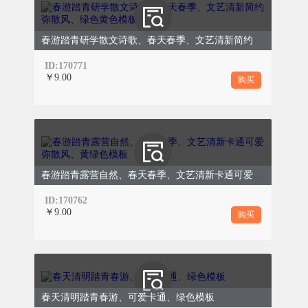
春游踏青研学散文诗歌、春天春季、文艺清新简约弥散风、绿色黄色模板
REC
ID:170771
￥9.00
购买
00:00:00:00
春游踏青露营自然、春天春季、文艺清新卡通可爱弥散风、黄绿色模板
春游踏青好时光
ID:170762
￥9.00
购买
阳光透过枝叶的缝隙，洒下细碎的金斑，落
在发间、肩头，暖得人眉眼舒展，连呼吸都
变得清甜。路边的枯草间，已冒出点点新
绿，是野草顶破泥土的倔强，也是春日最动
春天清明踏青春游、可爱卡通、绿色模板
人的信号。