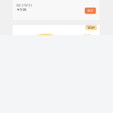
ID:170715
￥9.00
购买
春游踏青好时光
春季的甜蜜时光，一定有暖洋洋的太阳，趁
着春光灿烂去踏青春游，和朋友家人共同分
SPRING
享。风里裹着草木的清香与泥土的温润，拂
过脸颊，带走所有的疲惫与喧嚣，只留满心
的澄澈与安宁。
春季研学圆图单图卡通黄色样式