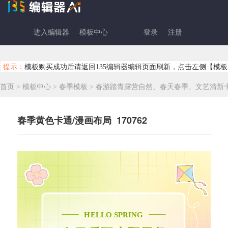
进入编辑器
模板中心
登录
注册
提示：
模板购买成功后请返回135编辑器编辑页面刷新，点击左侧【模板
首页
>
模板中心
>
春季模板
>
春游踏青露营自然、春天春季、文艺清新
春季黄色卡通/漫画布局 170762
HELLO SPRING