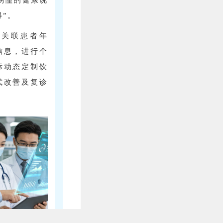
得”。
动关联患者年
信息，进行个
标动态定制饮
式改善及复诊