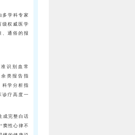
由多学科专家
万级权威医学
准、通俗的报
精准识别血常
0余类报告指
，科学分析指
床诊疗高度一
生成完整白话
“窦性心律不
易懂的健康说