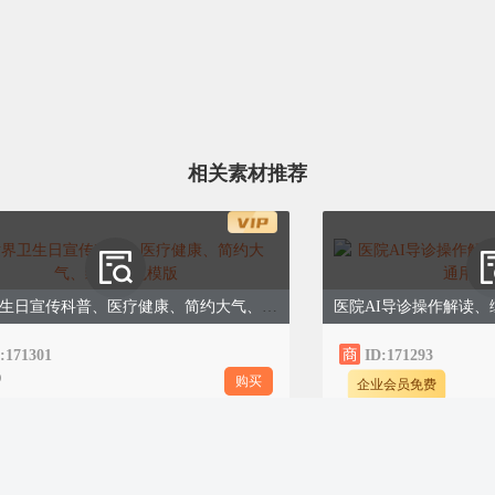
/小程序，进
询】，选择需
若未找到对应
相关素材推荐
“报告解读”获
钮【AI智能
世界卫生日宣传科普、医疗健康、简约大气、绿色蓝色模版
数据并启动深
下方，呈高亮
:171301
ID:171293
0
购买
企业会员免费
，涵盖指标概
风险评估、健
，支持一键保