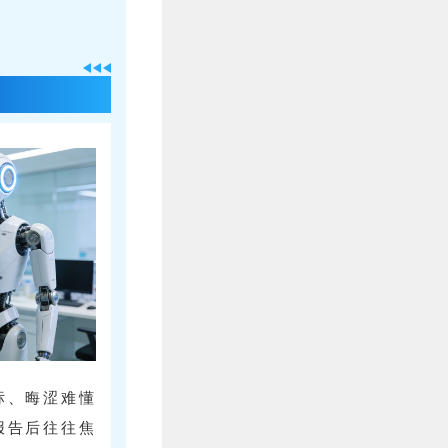
标、晦涩难懂
报告后往往焦