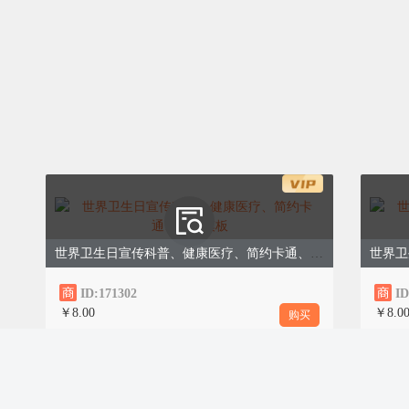
（二）操作步骤
0
1
关注市中心医院官方公众号
入【就医服务】→【报告查
要解读的检验/检查报告；
入口，可在公众号后台发送
取详细指引。
0
2
在报告详情页，点击醒目按
世界卫生日宣传科普、健康医疗、简约卡通、蓝色模板
解读】，系统自动调取报告
度分析，按钮位于报告标题
ID:171302
ID
显示，便于快速查找。
￥8.00
￥8.0
购买
0
3
1秒极速生成专属解读报告
览、异常警示、白话释义、
康建议、复诊指引等内容