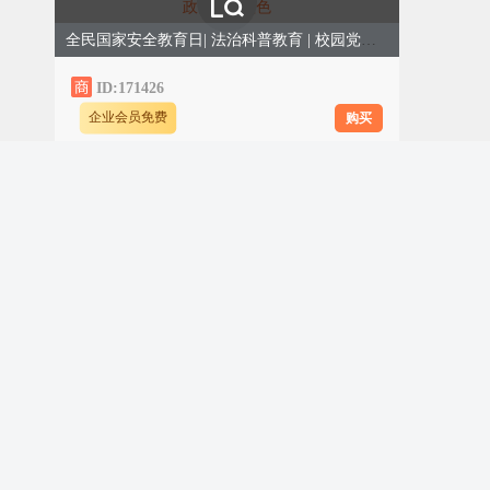
全民国家安全教育日| 法治科普教育 | 校园党政简约 | 蓝色
运动会的闭幕式是对运动员们努力的肯
ID:171426
定。在激昂的音乐声中，获奖的运动员们
购买
企业会员免费
走上领奖台，接过象征着荣誉的奖牌和证
书。他们的脸上洋溢着自豪的笑容，这是
他们拼搏的成果。
校园教研培训活动、文艺小清新、校园教育、蓝色模板
ID:171424
￥9.00
购买