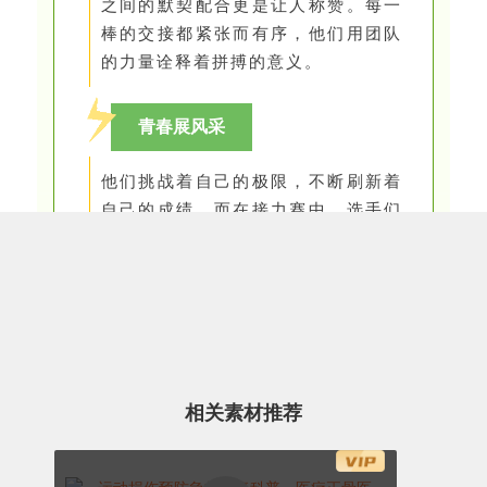
之间的默契配合更是让人称赞。每一
棒的交接都紧张而有序，他们用团队
的力量诠释着拼搏的意义。
青春展风采
他们挑战着自己的极限，不断刷新着
自己的成绩。而在接力赛中，选手们
之间的默契配合更是让人称赞。每一
棒的交接都紧张而有序，他们用团队
的力量诠释着拼搏的意义。
相关素材推荐