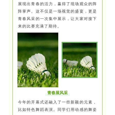
展现出青春的活力，赢得了现场观众的阵
阵掌声。这不仅是一场视觉的盛宴，更是
青春风采的一次集中展示，让大家对接下
来的比赛充满了期待。
青春展风采
今年的开幕式还融入了一些新颖的元素，
比如特色舞蹈表演。同学们用动感的舞姿