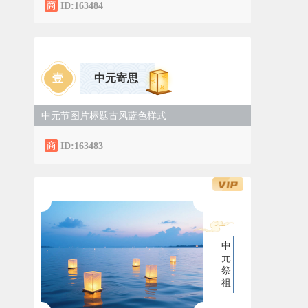
ID:163484
壹
中元寄思
中元节图片标题古风蓝色样式
ID:163483
中
元
祭
祖