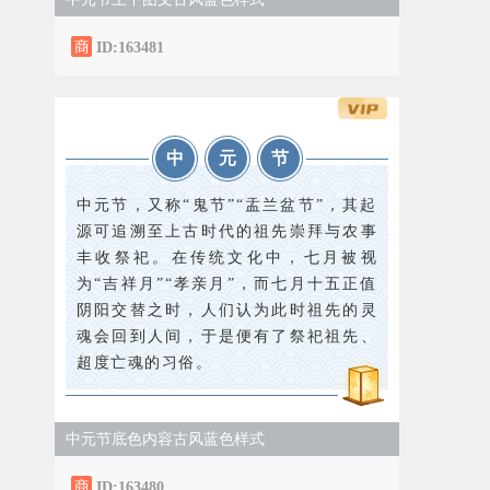
ID:163481
中
元
节
中元节，又称“鬼节”“盂兰盆节”，其起
源可追溯至上古时代的祖先崇拜与农事
丰收祭祀。在传统文化中，七月被视
为“吉祥月”“孝亲月”，而七月十五正值
阴阳交替之时，人们认为此时祖先的灵
魂会回到人间，于是便有了祭祀祖先、
超度亡魂的习俗。
中元节底色内容古风蓝色样式
ID:163480