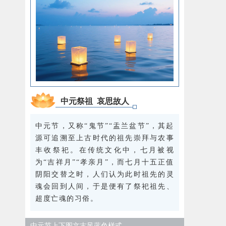
中元祭祖 哀思故人
中元节，又称“鬼节”“盂兰盆节”，其起
源可追溯至上古时代的祖先崇拜与农事
丰收祭祀。在传统文化中，七月被视
为“吉祥月”“孝亲月”，而七月十五正值
阴阳交替之时，人们认为此时祖先的灵
魂会回到人间，于是便有了祭祀祖先、
超度亡魂的习俗。
中元节上下图文古风蓝色样式