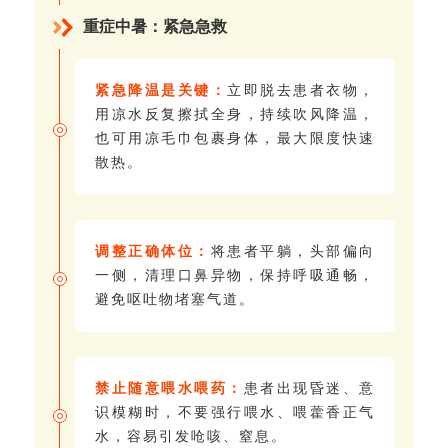
重症中暑：紧急急救
紧急降温是关键：
立即脱去患者衣物，
用凉水反复擦拭全身，持续吹风降温，
也可用凉毛巾包裹身体，最大限度快速
散热。
调整正确体位：
将患者平躺，头部偏向
一侧，清理口鼻异物，保持呼吸通畅，
避免呕吐物堵塞气道。
禁止随意喂水喂药：
患者出现昏迷、意
识模糊时，不要强行喂水、喂藿香正气
水，容易引发呛咳、窒息。