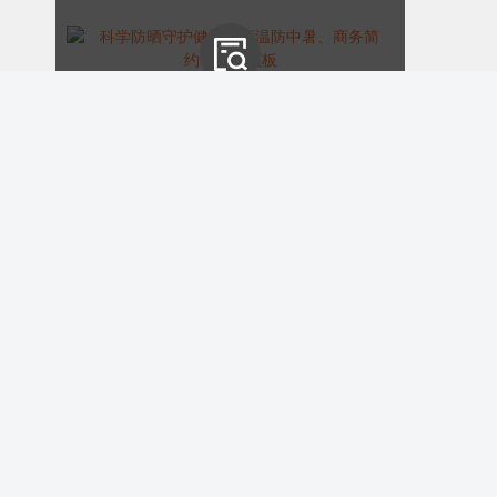
长时间待在空调房不通风：
密闭空调房空
气浑浊、湿度低，容易导致缺氧、头晕、
免疫力下降，反而更容易中暑、感冒。
科学防晒守护健康、高温防中暑、商务简约、蓝色模板
误区4
ID:175095
￥8.00
购买
出汗多就猛喝藿香正气水：
藿香正气水含
酒精，体质敏感者、儿童、老人随意饮
用，可能引发不适，需对症适量使用。
误区5
高温慰问关怀社区夏季志愿活动/政务/简约通用/红色模板
阴天不防晒、不防暑：
阴天紫外线、高温
ID:175089
依然存在，闷热无风的阴天，体感温度更
￥9.00
购买
高，中暑风险不比晴天低。