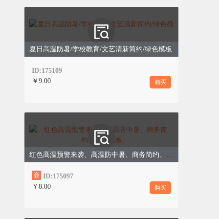
日常防暑很多人都有误区，看似降温，实则伤
身，越防越容易中暑！
误区1
夏日高温防暑/学校教育/文艺清新简约/绿色模板
口渴才喝水：
身体缺水是循序渐进的，口
ID:175109
渴时已经处于严重缺水状态，极易中暑，
￥9.00
购买
一定要定时、少量多次补水。
误区2
中暑后喝冰水、冲冷水澡：
高温下身体血
管扩张，骤冷刺激会导致血管急剧收缩，
红色高温预警来袭、高温防中暑、商务简约、红色模板
引发头晕、心梗、抽筋，加重身体损伤。
ID:175097
￥8.00
购买
误区3