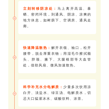
立刻转移阴凉处：
马上离开高温、暴
晒、密闭环境，到通风、阴凉、凉爽的
地方休息，如树荫下、空调房、通风走
廊。
快速降温散热：
解开衣领、袖口，松开
腰带，脱去厚重衣物；用湿毛巾擦拭额
头、脖颈、腋下、大腿根部等大血管
处，借助风扇、微风加速散热。
科学补充水分电解质：
少量多次饮用凉
白开、淡盐水、绿豆汤、电解质水，切
忌大口猛灌冰水、碳酸饮料、浓茶。