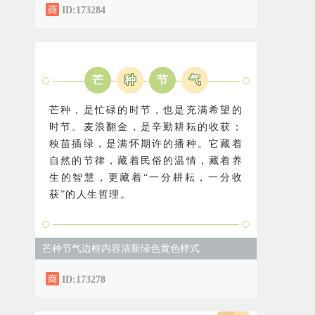
ID:173284
芒
种
节
气
芒种，是忙碌的时节，也是充满希望的
时节。麦浪翻金，是辛勤耕耘的收获；
秧苗插绿，是满怀期许的播种。它藏着
自然的节律，藏着民俗的温情，藏着养
生的智慧，更藏着“一分耕耘，一分收
获”的人生哲理。
芒种节气边框内容清新绿色黄色样式
ID:173278