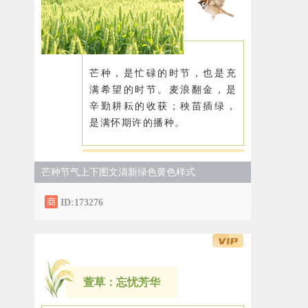
芒种，是忙碌的时节，也是充
满希望的时节。麦浪翻金，是
辛勤耕耘的收获；秧苗插绿，
是满怀期许的播种。
芒种节气上下图文清新绿色黄色样式
ID:173276
萱草：忘忧芳华