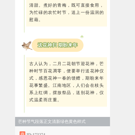
清甜。煮好的青梅，既可直接食用，
为忙碌的农忙时节，送上一份温润的
慰藉。
送花神归 期盼来年
古人认为，二月二花朝节迎花神，芒
种时节百花凋零，便要举行送花神仪
式，感恩花神一春的馈赠，期盼来年
花事繁盛。江南地区，人们会在枝头
系上红绸，摆放祭品，送别花神，仪
式温柔而庄重。
芒种节气段落正文清新绿色黄色样式
ID:173274