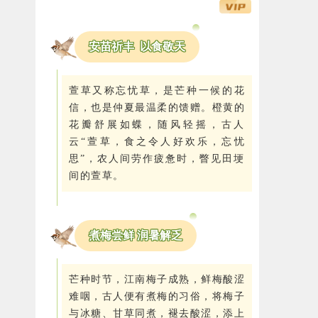
安苗祈丰 以食敬天
萱草又称忘忧草，是芒种一候的花
信，也是仲夏最温柔的馈赠。橙黄的
花瓣舒展如蝶，随风轻摇，古人
云“萱草，食之令人好欢乐，忘忧
思”，农人间劳作疲惫时，瞥见田埂
间的萱草。
煮梅尝鲜 润暑解乏
芒种时节，江南梅子成熟，鲜梅酸涩
难咽，古人便有煮梅的习俗，将梅子
与冰糖、甘草同煮，褪去酸涩，添上