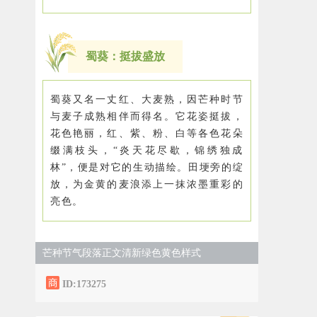
蜀葵：挺拔盛放
蜀葵又名一丈红、大麦熟，因芒种时节
与麦子成熟相伴而得名。它花姿挺拔，
花色艳丽，红、紫、粉、白等各色花朵
缀满枝头，“炎天花尽歇，锦绣独成
林”，便是对它的生动描绘。田埂旁的绽
放，为金黄的麦浪添上一抹浓墨重彩的
亮色。
芒种节气段落正文清新绿色黄色样式
ID:173275