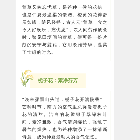
萱草又称忘忧草，是芒种一候的花信，
也是仲夏最温柔的馈赠。橙黄的花瓣舒
展如蝶，随风轻摇，古人云“萱草，食之
令人好欢乐，忘忧思”，农人间劳作疲惫
时，瞥见田埂间的萱草，便可得一份片
刻的安宁与慰藉，它用淡雅芳华，温柔
了忙碌的时光。
栀子花：素净芬芳
“晚来骤雨山头过，栀子花开满院香”，
芒种时节，南方的空气里总弥漫着栀子
花的清甜。洁白的花瓣缀于翠绿枝叶
间，素净雅致，香气清冽绵长，驱散了
暑气的燥热，也为芒种增添了一抹清新
诗意，成为仲夏最动人的香气记忆。