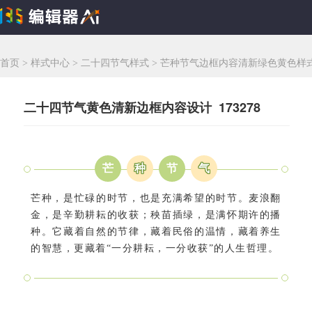
首页
>
样式中心
>
二十四节气样式
>
芒种节气边框内容清新绿色黄色样
二十四节气黄色清新边框内容设计 173278
芒
种
节
气
芒种，是忙碌的时节，也是充满希望的时节。麦浪翻
金，是辛勤耕耘的收获；秧苗插绿，是满怀期许的播
种。它藏着自然的节律，藏着民俗的温情，藏着养生
的智慧，更藏着“一分耕耘，一分收获”的人生哲理。