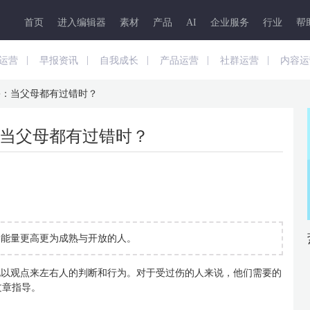
首页
进入编辑器
素材
产品
AI
企业服务
行业
帮
|
|
|
|
|
运营
早报资讯
自我成长
产品运营
社群运营
内容运
害：当父母都有过错时？
当父母都有过错时？
个能量更高更为成熟与开放的人。
地以观点来左右人的判断和行为。对于受过伤的人来说，他们需要的
文章指导。