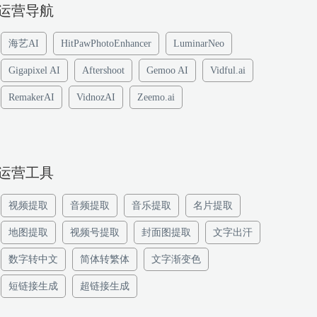
运营导航
海艺AI
HitPawPhotoEnhancer
LuminarNeo
Gigapixel AI
Aftershoot
Gemoo AI
Vidful.ai
RemakerAI
VidnozAI
Zeemo.ai
运营工具
视频提取
音频提取
音乐提取
名片提取
地图提取
视频号提取
封面图提取
文字出汗
数字转中文
简体转繁体
文字渐变色
短链接生成
超链接生成