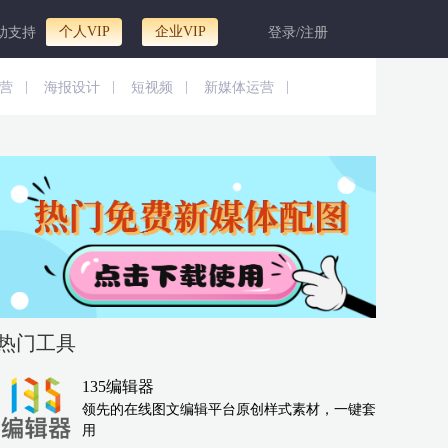
个人VIP
企业VIP
助支持
登录/注册
|
|
|
|
营
海报设计
短视频
新媒体运营
热门工具
135编辑器
领先的在线图文编辑平台原创样式素材，一键套
用