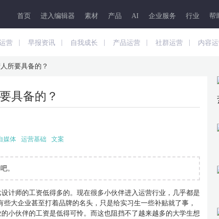
首页
进入编辑器
素材
产品
AI
企业服务
行业
帮
|
|
|
|
|
运营
早报资讯
自我成长
产品运营
社群运营
内容运
营人所要具备的？
要具备的？
自媒体
运营基础
文案
励吧。
比设计师的工资低得多的。现在很多小伙伴进入运营行业，几乎都是
不等，有些大企业甚至打着品牌的名头，只是给实习生一些补贴就了事，
行业的小伙伴的工资是低得可怜。而这也阻挡不了越来越多的大学生想