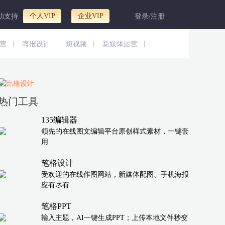
个人VIP
企业VIP
助支持
登录/注册
|
|
|
|
营
海报设计
短视频
新媒体运营
热门工具
135编辑器
领先的在线图文编辑平台原创样式素材，一键套
用
笔格设计
受欢迎的在线作图网站，新媒体配图、手机海报
应有尽有
笔格PPT
输入主题，AI一键生成PPT；上传本地文件秒变