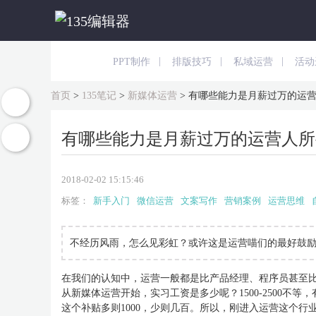
|
|
|
PPT制作
排版技巧
私域运营
活动
首页
>
135笔记
>
新媒体运营
>
有哪些能力是月薪过万的运
有哪些能力是月薪过万的运营人所
2018-02-02 15:15:46
标签：
新手入门
微信运营
文案写作
营销案例
运营思维
不经历风雨，怎么见彩虹？或许这是运营喵们的最好鼓
在我们的认知中，运营一般都是比产品经理、程序员甚至
从新媒体运营开始，实习工资是多少呢？1500-2500
这个补贴多则1000，少则几百。所以，刚进入运营这个