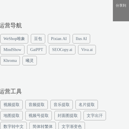
分享到
运营导航
WeShop唯象
豆包
Pixian.AI
Ilus AI
MindShow
GaiPPT
SEOCopy.ai
Viva.ai
Khroma
曦灵
运营工具
视频提取
音频提取
音乐提取
名片提取
地图提取
视频号提取
封面图提取
文字出汗
数字转中文
简体转繁体
文字渐变色