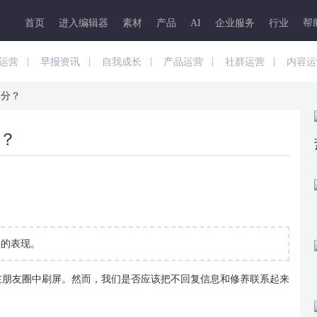
首页
进入编辑器
素材
产品
AI
企业服务
行业
帮
|
|
|
|
|
运营
早报资讯
自我成长
产品运营
社群运营
内容运
部分？
？
养的表现。
在朋友圈中刷屏。然而，我们是否应该把不回复信息和修养联系起来