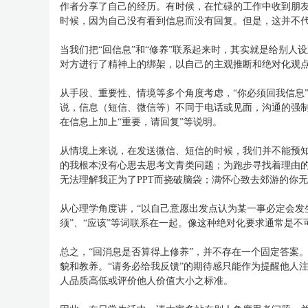
作者分享了自己的经历。有时候，在忙碌的工作中收到朋
时候，因为自己没有看到信息而没有回复。但是，这并不
当我们把“回信息”和“修养”联系起来时，其实就是给别
对方进行了精神上的绑架，以自己的主观推断和绝对化观
从手段、重要性、情境等多个角度考虑，“你必须回我信息
说，信息（短信、微信等）不同于电话或见面，沟通的强
在信息上加上“重要，请回复”等说明。
从情境上来说，在发送微信、短信的时候，我们并不能预
的我根本没有心思去思考文青类问题；为跑步寻找着理由
无法理解我正为了PPT而挠破脑袋；满怀心致去郊游的你
从心理学角度讲，“以自己意愿出发点认为某一事必定会发
须”、“应该”等词联系在一起。像这种绝对化要求通常是
总之，“回消息是否算得上修养”，并不存在一个固定答案
貌和教养。“请务必给我反馈”的期待感只能作为提醒他人
人品质高低或评价他人价值大小之标准。