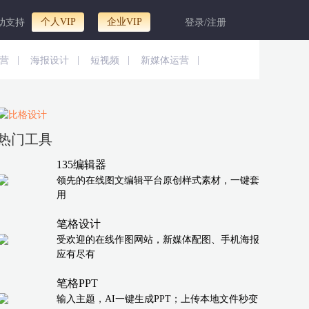
个人VIP
企业VIP
助支持
登录/注册
|
|
|
|
营
海报设计
短视频
新媒体运营
热门工具
135编辑器
领先的在线图文编辑平台原创样式素材，一键套
用
笔格设计
受欢迎的在线作图网站，新媒体配图、手机海报
应有尽有
笔格PPT
输入主题，AI一键生成PPT；上传本地文件秒变