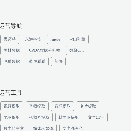
运营导航
思迈特
永洪科技
finebi
火山引擎
美林数据
CPDA数据分析师
数聚data
飞瓜数据
壁虎看看
新快
运营工具
视频提取
音频提取
音乐提取
名片提取
地图提取
视频号提取
封面图提取
文字出汗
数字转中文
简体转繁体
文字渐变色