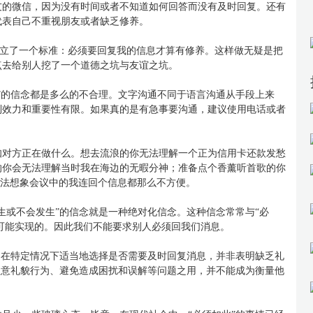
友的微信，因为没有时间或者不知道如何回答而没有及时回复。还有
代表自己不重视朋友或者缺乏修养。
人设立了一个标准：必须要回复我的信息才算有修养。这样做无疑是把
点去给别人挖了一个道德之坑与友谊之坑。
”的信念都是多么的不合理。文字沟通不同于语言沟通从手段上来
制效力和重要性有限。如果真的是有急事要沟通，建议使用电话或者
知对方正在做什么。想去流浪的你无法理解一个正为信用卡还款发愁
的你会无法理解当时我在海边的无暇分神；准备点个香薰听首歌的你
无法想象会议中的我连回个信息都那么不方便。
生或不会发生”的信念就是一种绝对化信念。这种信念常常与“必
不可能实现的。因此我们不能要求别人必须回我们消息。
。在特定情况下适当地选择是否需要及时回复消息，并非表明缺乏礼
注意礼貌行为、避免造成困扰和误解等问题之用，并不能成为衡量他