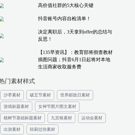
高价值社群的5大核心关键
抖音账号内容自检清单！
决定离职后，3天拿到offer的总结与
反思！
【135早资讯】：教育部将彻查教材
插图问题；抖音6月1日起将对本地
生活商家收取服务费
热门素材样式
沙枣素材
破五节素材
世界邮政日素材
游戏标题素材
女神节图片图文素材
植树节基础标题素材
九宫格素材
运动会素材
出游素材
轻刷过你素材