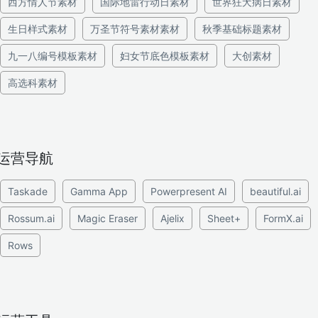
西方情人节素材
国际地雷行动日素材
世界狂犬病日素材
生日样式素材
万圣节符号素材素材
秋季基础标题素材
九一八编号模板素材
妇女节底色模板素材
大创素材
高选科素材
运营导航
Taskade
Gamma App
Powerpresent AI
beautiful.ai
Rossum.ai
Magic Eraser
Ajelix
Sheet+
FormX.ai
Rows