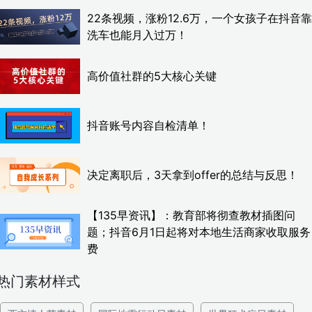
22条视频，涨粉12.6万，一个女孩子在抖音靠
洗车也能月入过万！
高价值社群的5大核心关键
抖音账号内容自检清单！
决定离职后，3天拿到offer的总结与反思！
【135早资讯】：教育部将彻查教材插图问
题；抖音6月1日起将对本地生活商家收取服务
费
热门素材样式