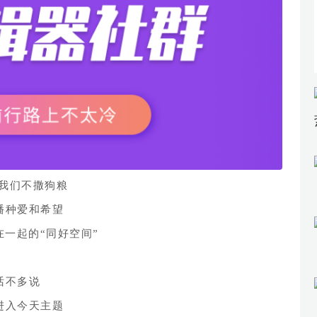
，我们不撒狗粮
播种爱和希望
在一起的“
同好空间
”
话不多说
进入今天主题