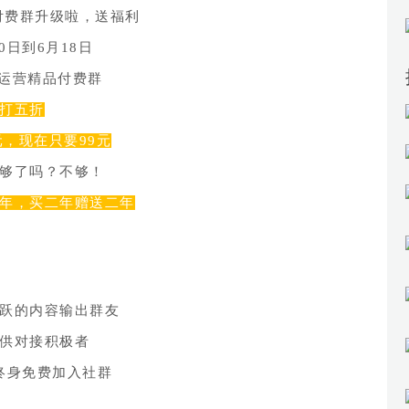
付费群升级啦，
送福利
0日到6月18日
5运营精品付费群
打五折
元，现在只要99元
够了吗？不够！
年，买二年赠送二年
跃的内容输出群友
供对接积极者
终身免费加入社群