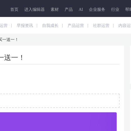
首页
进入编辑器
素材
产品
AI
企业服务
行业
帮
|
|
|
|
|
运营
早报资讯
自我成长
产品运营
社群运营
内容运
买一送一！
一送一！