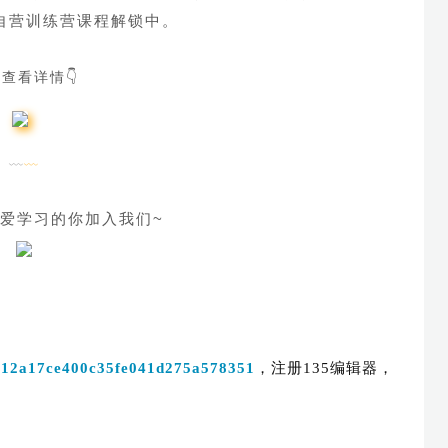
多自营训练营课程解锁中。
查看详情👇
﹏
﹏
热爱学习的你加入我们~
ddb12a17ce400c35fe041d275a578351
，注册135编辑器，