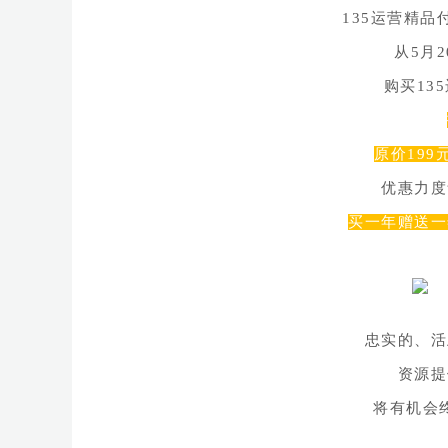
135运营精品
从5月2
购买13
原价199
优惠力度
买一年赠送一
忠实的、活
资源提
将有机会